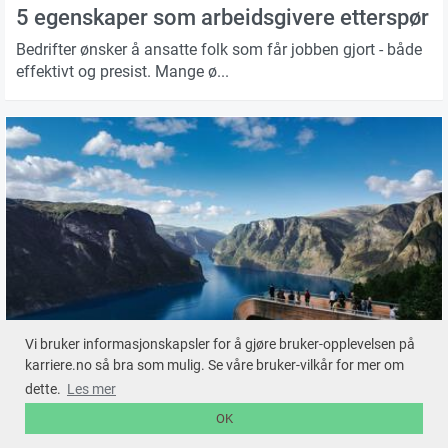
5 egenskaper som arbeidsgivere etterspør
Bedrifter ønsker å ansatte folk som får jobben gjort - både
effektivt og presist. Mange ø...
Vi bruker informasjonskapsler for å gjøre bruker-opplevelsen på
karriere.no så bra som mulig. Se våre bruker-vilkår for mer om
23. May 2019
dette.
Les mer
Vi samarbeider med kommune-norge!
OK
Distrikts-norge er Norge! Det er livskraftige næringsliv og