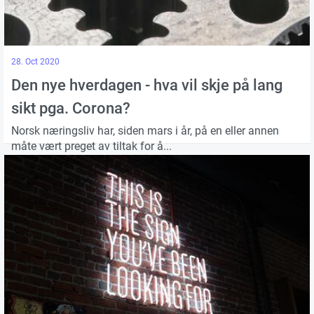
28. Oct 2020
Den nye hverdagen - hva vil skje på lang
sikt pga. Corona?
Norsk næringsliv har, siden mars i år, på en eller annen
måte vært preget av tiltak for å...