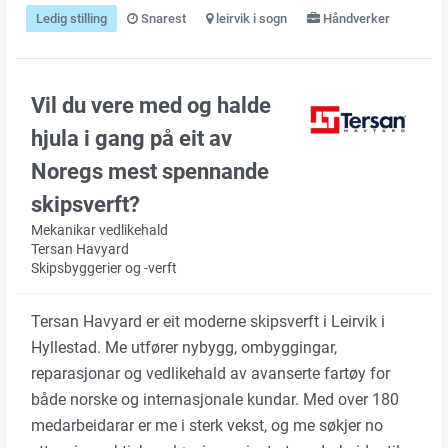
Ledig stilling
Snarest
leirvik i sogn
Håndverker
Vil du vere med og halde
hjula i gang på eit av
Noregs mest spennande
skipsverft?
Mekanikar vedlikehald
Tersan Havyard
Skipsbyggerier og -verft
Tersan Havyard er eit moderne skipsverft i Leirvik i
Hyllestad. Me utfører nybygg, ombyggingar,
reparasjonar og vedlikehald av avanserte fartøy for
både norske og internasjonale kundar. Med over 180
medarbeidarar er me i sterk vekst, og me søkjer no