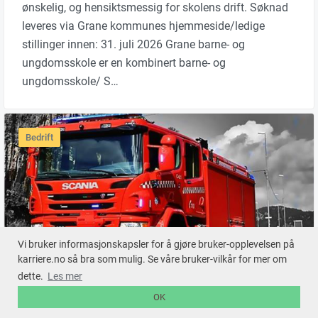
ønskelig, og hensiktsmessig for skolens drift. Søknad
leveres via Grane kommunes hjemmeside/ledige
stillinger innen: 31. juli 2026 Grane barne- og
ungdomsskole er en kombinert barne- og
ungdomsskole/ S…
Bedrift
Vi bruker informasjonskapsler for å gjøre bruker-opplevelsen på
karriere.no så bra som mulig. Se våre bruker-vilkår for mer om
Hallingdal brann- og
dette.
Les mer
redningsteneste iks (HBR) har
OK
100 heil- og deltidtilsette, og er
organisert som eit interkommunalt selskap, der