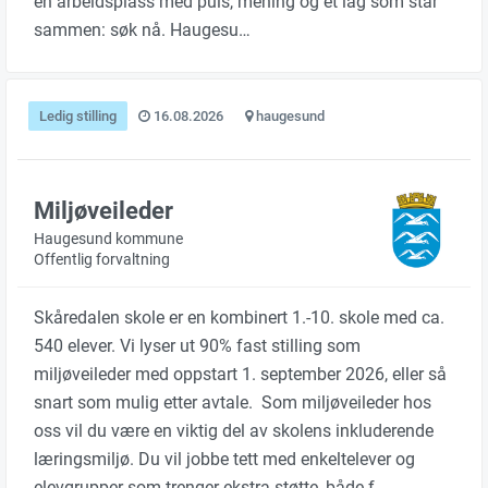
en arbeidsplass med puls, mening og et lag som står
sammen: søk nå. Haugesu…
Ledig stilling
16.08.2026
haugesund
Miljøveileder
Haugesund kommune
Offentlig forvaltning
Skåredalen skole er en kombinert 1.-10. skole med ca.
540 elever. Vi lyser ut 90% fast stilling som
miljøveileder med oppstart 1. september 2026, eller så
snart som mulig etter avtale. Som miljøveileder hos
oss vil du være en viktig del av skolens inkluderende
læringsmiljø. Du vil jobbe tett med enkeltelever og
elevgrupper som trenger ekstra støtte, både f…