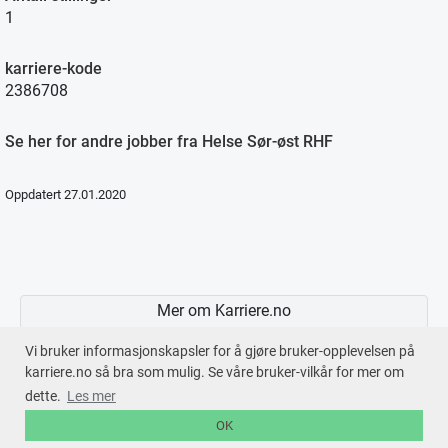
1
karriere-kode
2386708
Se her for andre jobber fra Helse Sør-øst RHF
Oppdatert 27.01.2020
Mer om Karriere.no
Vi bruker informasjonskapsler for å gjøre bruker-opplevelsen på
karriere.no så bra som mulig. Se våre bruker-vilkår for mer om
dette.
Les mer
En tjeneste fra © 2026
Karriere.no
OK