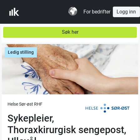
For bedrifter
Logg inn
Søk her
Ledig stilling
Helse Sør-øst RHF
Sykepleier,
Thoraxkirurgisk sengepost,