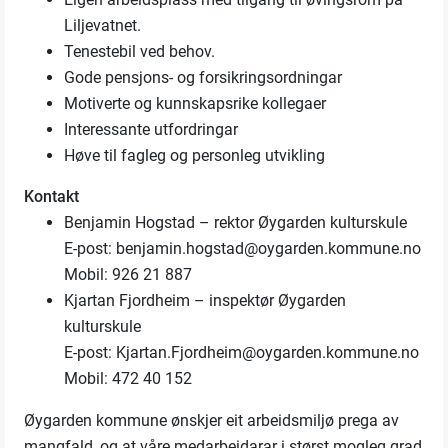
Liljevatnet.
Tenestebil ved behov.
Gode pensjons- og forsikringsordningar
Motiverte og kunnskapsrike kollegaer
Interessante utfordringar
Høve til fagleg og personleg utvikling
Kontakt
Benjamin Hogstad – rektor Øygarden kulturskule
E-post: benjamin.hogstad@oygarden.kommune.no
Mobil: 926 21 887
Kjartan Fjordheim – inspektør Øygarden
kulturskule
E-post: Kjartan.Fjordheim@oygarden.kommune.no
Mobil: 472 40 152
Øygarden kommune ønskjer eit arbeidsmiljø prega av
mangfald, og at våre medarbeidarar i størst mogleg grad