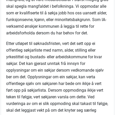
skal spegla mangfaldet i befolkninga. Vi oppmodar alle
som er kvalifiserte til å søkja jobb hos oss uansett alder,
funksjonsevne, kjønn, eller minoritetsbakgrunn. Som IA-
verksemd ønskjer kommunen å leggja til rette for
arbeidsforholda dersom du har behov for det.
Etter utløpet til søknadsfristen, vert det sett opp ei
offentleg søkjarliste med namn, alder, stilling eller
yrkestittel og bustads- eller arbeidskommune for kvar
søkjar. Det kan gjerast unntak frå innsyn for
opplysningar om ein søkjar dersom vedkomande sjølv
ber om det. Opplysningar om ein søkjar, kan verta
offentlege sjølv om søkjaren har bede om ikkje å vert
ført opp på søkjarlista. Dersom oppmodinga ikkje vert
teken til følgje, vert søkjaren varsla om dette. Ved
vurderinga av om ei slik oppmoding skal takast til følgje,
skal det leggjast vekt på om det knyter seg særleg