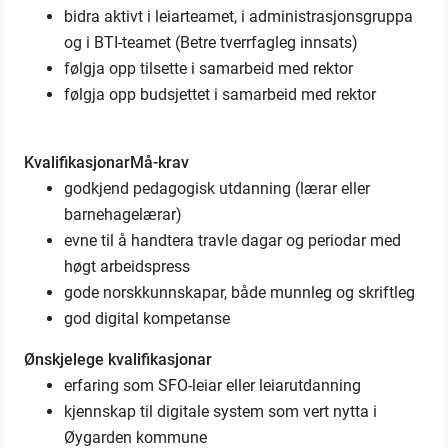
bidra aktivt i leiarteamet, i administrasjonsgruppa
og i BTI-teamet (Betre tverrfagleg innsats)
følgja opp tilsette i samarbeid med rektor
følgja opp budsjettet i samarbeid med rektor
Kvalifikasjonar
Må-krav
godkjend pedagogisk utdanning (lærar eller
barnehagelærar)
evne til å handtera travle dagar og periodar med
høgt arbeidspress
gode norskkunnskapar, både munnleg og skriftleg
god digital kompetanse
Ønskjelege kvalifikasjonar
erfaring som SFO-leiar eller leiarutdanning
kjennskap til digitale system som vert nytta i
Øygarden kommune