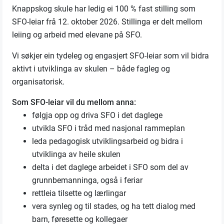
Knappskog skule har ledig ei 100 % fast stilling som
SFO-leiar frå 12. oktober 2026. Stillinga er delt mellom
leiing og arbeid med elevane på SFO.
Vi søkjer ein tydeleg og engasjert SFO-leiar som vil bidra
aktivt i utviklinga av skulen – både fagleg og
organisatorisk.
Som SFO-leiar vil du mellom anna:
følgja opp og driva SFO i det daglege
utvikla SFO i tråd med nasjonal rammeplan
leda pedagogisk utviklingsarbeid og bidra i
utviklinga av heile skulen
delta i det daglege arbeidet i SFO som del av
grunnbemanninga, også i feriar
rettleia tilsette og lærlingar
vera synleg og til stades, og ha tett dialog med
barn, føresette og kollegaer