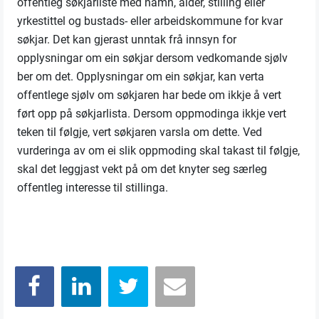
offentleg søkjarliste med namn, alder, stilling eller
yrkestittel og bustads- eller arbeidskommune for kvar
søkjar. Det kan gjerast unntak frå innsyn for
opplysningar om ein søkjar dersom vedkomande sjølv
ber om det. Opplysningar om ein søkjar, kan verta
offentlege sjølv om søkjaren har bede om ikkje å vert
ført opp på søkjarlista. Dersom oppmodinga ikkje vert
teken til følgje, vert søkjaren varsla om dette. Ved
vurderinga av om ei slik oppmoding skal takast til følgje,
skal det leggjast vekt på om det knyter seg særleg
offentleg interesse til stillinga.