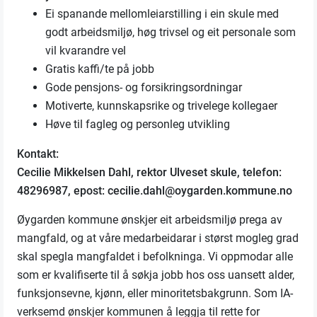
Ei spanande mellomleiarstilling i ein skule med
godt arbeidsmiljø, høg trivsel og eit personale som
vil kvarandre vel
Gratis kaffi/te på jobb
Gode pensjons- og forsikringsordningar
Motiverte, kunnskapsrike og trivelege kollegaer
Høve til fagleg og personleg utvikling
Kontakt:
Cecilie Mikkelsen Dahl, rektor Ulveset skule, telefon:
48296987, epost: cecilie.dahl@oygarden.kommune.no
Øygarden kommune ønskjer eit arbeidsmiljø prega av
mangfald, og at våre medarbeidarar i størst mogleg grad
skal spegla mangfaldet i befolkninga. Vi oppmodar alle
som er kvalifiserte til å søkja jobb hos oss uansett alder,
funksjonsevne, kjønn, eller minoritetsbakgrunn. Som IA-
verksemd ønskjer kommunen å leggja til rette for