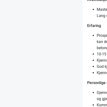
Master
Lang 
Erfaring
Prosje
kan d
beton
10-15 
Kjenns
God k
Kjenns
Personlige
Gjenno
og gj
Kommun