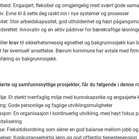
beid: Engasjert, fleksibel og omgjengelig med svært gode sama
v: Evne til å sette deg raskt inn i nye systemer og prosesser
itet: Stor arbeidskapasitet, god utholdenhet og høyt pågangsm
dsrettet: Innovativ og en aktiv pådriver for bærekraftige løsning
iller
krav
til sikkerhetsmessig egnethet og bakgrunnssjekk kan b
t før eventuell ansettelse. Bærum kommune har avtale med fir
føring av bakgrunnssjekk.
ierte og samfunnsnyttige prosjekter, får du følgende i denne ro
jø: Et sterkt tverrfaglig miljø med kunnskapsrike og engasjerte 
ing: Gode personlige og faglige utviklingsmuligheter
sjon: En organisasjon i kontinuerlig utvikling, med høyt fokus p
italisering
se: Fleksitidsordning som sikrer en god balanse mellom jobb og f
gelser: Konkurransedyktig lønn og god offentlig tjenestepensjon