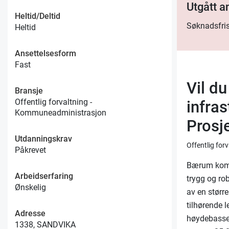
Utgått 
Heltid/Deltid
Søknadsfris
Heltid
Ansettelsesform
Fast
Vil du
Bransje
Offentlig forvaltning -
infra
Kommuneadministrasjon
Prosj
Utdanningskrav
Offentlig fo
Påkrevet
Bærum komm
Arbeidserfaring
trygg og ro
Ønskelig
av en størr
tilhørende l
Adresse
høydebasse
1338, SANDVIKA