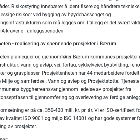
åder. Risikostyring innebærer å identifisere og håndtere tekniske
essige risikoer ved bygging av høydebassenget og
ngsinfrastrukturen som må legges om. I tillegg er det svært vikti
HA-kravene i anleggsperioden.
eten - realisering av spennende prosjekter i Bærum
heten planlegger og gjennomfører Bærum kommunes prosjekter 
astruktur: vann og avløp, vei, fortau, sykkelveier, byutvikling, ren
arker og gravplasser. Prosjektenheten har 44 medarbeidere fordelt
 Miljø og samferdsel, Vann og avløp og Prosjektstøtte. Tjeneste
mmunens byggherreansvar gjennom ledelse av prosjekter fra
konseptfasen til gjennomføring og overlevering av ferdige anleg
omsetning er på ca. 350-400 mill. kr. pr. år. Vi er ISO-sertifisert f
av kvalitet ISO 9001 og miljø ISO 14001 og har gode systemer f
ng av prosjekter.
ner: