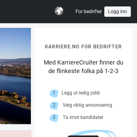
For bedrifter
Logg inn
KARRIERE.NO FOR BEDRIFTER
Med KarriereCruiter finner du
de flinkeste folka på 1-2-3
1
Legg ut ledig jobb
2
Velg riktig annonsering
3
Ta imot kandidater