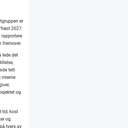
ktgruppen er
r/høst 2027.
g rapportere
n fremover.
å lede det
llelse,
ide tett
 interne
iver,
rosjektet og
 tid, kost
ter og
på tvers av