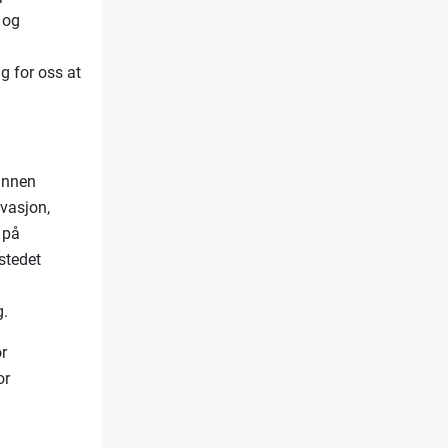
 og
g for oss at
innen
ovasjon,
 på
stedet
g.
or
or