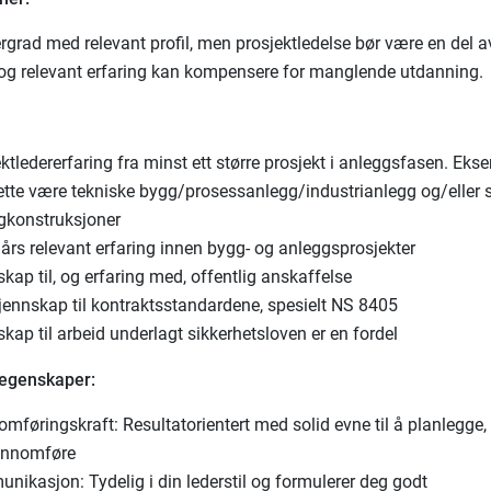
grad med relevant profil, men prosjektledelse bør være en del av
og relevant erfaring kan kompensere for manglende utdanning.
ktledererfaring fra minst ett større prosjekt i anleggsfasen. Eks
ette være tekniske bygg/prosessanlegg/industrianlegg og/eller 
gkonstruksjoner
års relevant erfaring innen bygg- og anleggsprosjekter
kap til, og erfaring med, offentlig anskaffelse
jennskap til kontraktsstandardene, spesielt NS 8405
kap til arbeid underlagt sikkerhetsloven er en fordel
 egenskaper:
mføringskraft: Resultatorientert med solid evne til å planlegge, 
ennomføre
ikasjon: Tydelig i din lederstil og formulerer deg godt