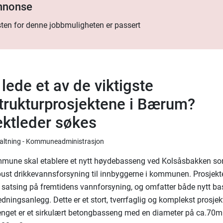
annonse
ten for denne jobbmuligheten er passert
 lede et av de viktigste
strukturprosjektene i Bærum?
ektleder søkes
rvaltning - Kommuneadministrasjon
une skal etablere et nytt høydebasseng ved Kolsåsbakken som
bust drikkevannsforsyning til innbyggerne i kommunen. Prosjekte
e satsing på fremtidens vannforsyning, og omfatter både nytt b
edningsanlegg. Dette er et stort, tverrfaglig og komplekst prosjek
nget er et sirkulært betongbasseng med en diameter på ca.70m