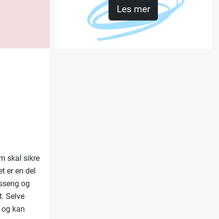
Les mer
 skal sikre
t er en del
asseng og
t. Selve
 og kan