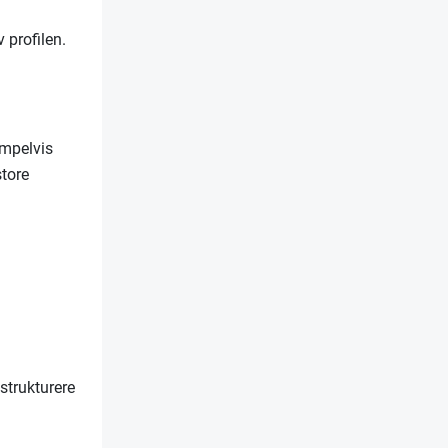
 profilen.
empelvis
store
strukturere