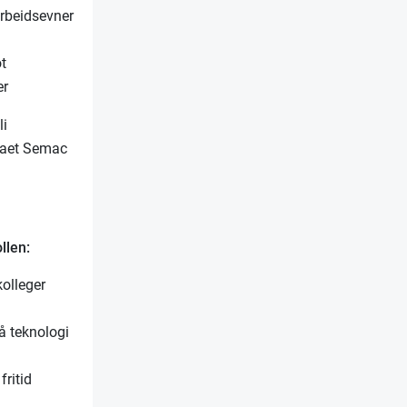
rbeidsevner
ot
er
li
maet Semac
llen:
kolleger
å teknologi
ritid