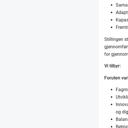
Samar
Adapti
Kapas
Fremti
Stillingen st
gjennomfør
for gjennom
Vi tilbyr:
Foruten var
Fagmil
Utvikl
Innova
og dig
Balan
Betin