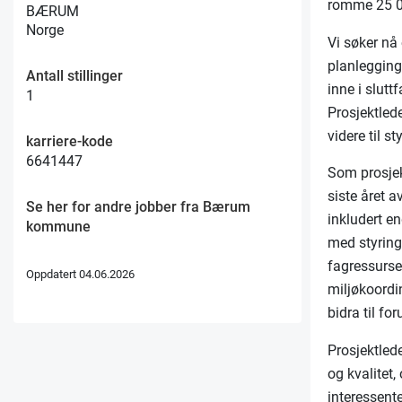
romme 25 0
BÆRUM
Norge
Vi søker nå 
planlegging
Antall stillinger
inne i slut
1
Prosjektled
videre til 
karriere-kode
6641447
Som prosjek
siste året a
Se her for andre jobber fra Bærum
inkludert en
kommune
med styring
fagressurse
Oppdatert 04.06.2026
miljøkoordin
bidra til fo
Prosjektled
og kvalitet,
interessent