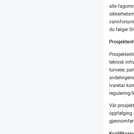
alle fagomr
sikkerhetsm
vannforsyni
du følger S
Prosjektenh
Prosjekten
teknisk infr
turveier, p
avdelingene
ivaretar ko
regulering/
Vår prosjekt
oppfølging 
gjennomføri
Kvalifikasjo