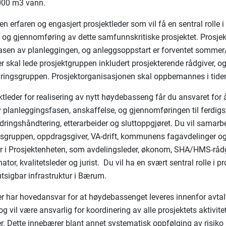
00 m3 vann.
en erfaren og engasjert prosjektleder som vil få en sentral rolle i
 og gjennomføring av dette samfunnskritiske prosjektet. Prosje
tfasen av planleggingen, og anleggsoppstart er forventet somme
er skal lede prosjektgruppen inkludert prosjekterende rådgiver, o
styringsgruppen. Prosjektorganisasjonen skal oppbemannes i tide
tleder for realisering av nytt høydebasseng får du ansvaret for 
v planleggingsfasen, anskaffelse, og gjennomføringen til ferdigsti
dringshåndtering, etterarbeider og sluttoppgjøret. Du vil samarbe
sgruppen, oppdragsgiver, VA-drift, kommunens fagavdelinger og
r i Prosjektenheten, som avdelingsleder, økonom, SHA/HMS-rådg
ator, kvalitetsleder og jurist. Du vil ha en svært sentral rolle i p
rutsigbar infrastruktur i Bærum.
er har hovedansvar for at høydebassenget leveres innenfor avtalt
 og vil være ansvarlig for koordinering av alle prosjektets aktivite
er. Dette innebærer blant annet systematisk oppfølging av risiko 