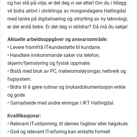
og har stå‑på‑vilje, er det deg vi ser etter! Om du i tillegg
vil bidra aktivt i utviklinga av morgondagens Hallingdal
med tanke på digitalisering og utnytting av ny teknologi,
er det endå betre. Er det deg vi skildrar? Då må du søkje!
Aktuelle arbeidsoppgåver og ansvarsområde:
• Levere framifrå IT-kundestøtte til kundane.
• Handtere innkommande saker via telefon,
skjerm/fjernstyring og fysisk oppmøte.
• Bistå med bruk av PC, møteromsløysingar, nettverk og
fagsystem.
• Bidra til å gjere rutinar og brukardokumentasjon enkle
og gode.
• Samarbeide med andre einingar i IKT Hallingdal.
Kvalifikasjonar:
• Relevant IT-utdanning, til dømes fagbrev eller høgskule.
• God og relevant IT-erfaring kan erstatte formell