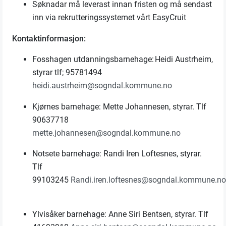
Søknadar må leverast innan fristen og må sendast
inn via rekrutteringssystemet vårt
EasyCruit
Kontaktinformasjon
:
Fosshagen utdannings
barnehage:
Heidi Austrheim
,
styrar
tlf
;
9
5781494
heidi.austrheim
@
sogndal
.kommune.no
Kjørnes
barnehage:
Mette Johannesen
,
styrar
.
Tlf
9
0637718
mette.johannesen@sogndal.kommune.no
Notsete
barnehage
: Randi
Iren
Loftesnes,
styrar
.
Tlf
99
103245
Randi.iren.loftesnes@sogndal.kommune.n
Ylvisåker
barnehage
: Anne Siri Bentsen,
styrar
.
Tlf