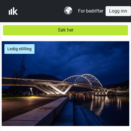
For bedrifter
Logg inn
Søk her
Ledig stilling