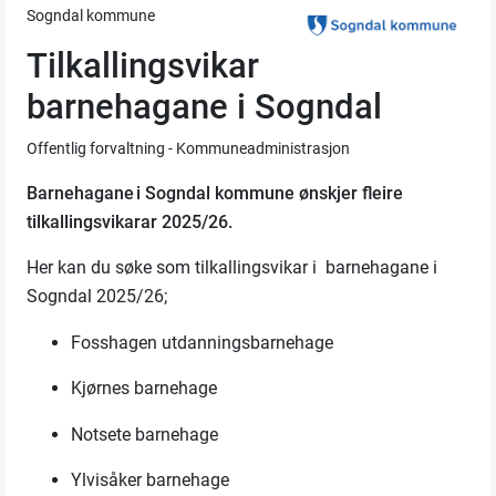
Sogndal kommune
Tilkallingsvikar
barnehagane i Sogndal
Offentlig forvaltning - Kommuneadministrasjon
Barnehagane i
Sogndal kommune
ønskjer fleire
tilkallingsvikarar
202
5
/2
6
.
Her kan du s
øke som tilkallingsvikar i
barnehag
ane
i
Sogndal
202
5
/2
6
;
Fosshagen utdannings
barnehage
Kjørnes
barnehage
Notsete
barn
ehage
Ylvisåker
barnehage