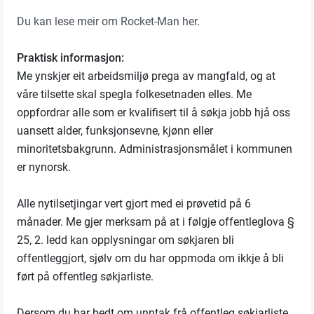
Du kan lese meir om Rocket-Man her
.
Praktisk informasjon:
Me ynskjer eit arbeidsmiljø prega av mangfald, og at
våre tilsette skal spegla folkesetnaden elles. Me
oppfordrar alle som er kvalifisert til å søkja jobb hjå oss
uansett alder, funksjonsevne, kjønn eller
minoritetsbakgrunn. Administrasjonsmålet i kommunen
er nynorsk.
Alle nytilsetjingar vert gjort med ei prøvetid på 6
månader. Me gjer merksam på at i følgje offentleglova §
25, 2. ledd kan opplysningar om søkjaren bli
offentleggjort, sjølv om du har oppmoda om ikkje å bli
ført på offentleg søkjarliste.
Dersom du har bedt om unntak frå offentleg søkjarliste