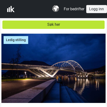
For bedrifter
Logg inn
Søk her
Ledig stilling