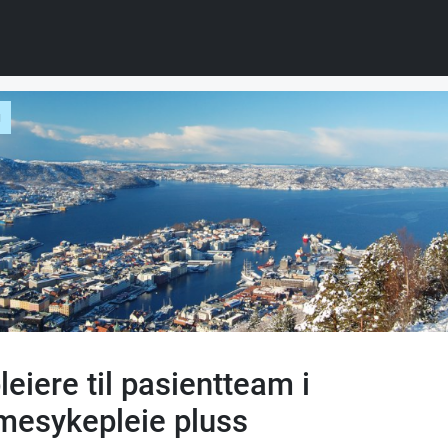
g
eiere til pasientteam i
esykepleie pluss