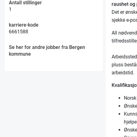
Antall stillinger
raushet og 
1
Det er ønsk
sjekke e-po
karriere-kode
6661588
All nødvend
tilfredsstill
Se her for andre jobber fra Bergen
kommune
Arbeidssted
pluss bestå
arbeidstid.
Kvalifikasjo
Norsk
Ønske
Kunnsk
hjelpe
Ønske