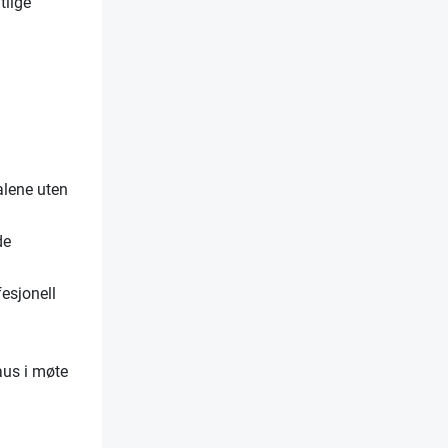
tlige
 alene uten
de
fesjonell
aus i møte