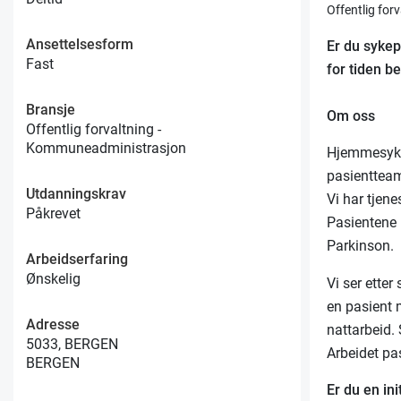
Offentlig fo
Ansettelsesform
Er du sykep
Fast
for tiden b
Bransje
Om oss
Offentlig forvaltning -
Kommuneadministrasjon
Hjemmesykep
pasienttea
Utdanningskrav
Vi har tjen
Påkrevet
Pasientene 
Parkinson.
Arbeidserfaring
Ønskelig
Vi ser etter
en pasient 
Adresse
nattarbeid. 
5033, BERGEN
Arbeidet pa
BERGEN
Er du en in