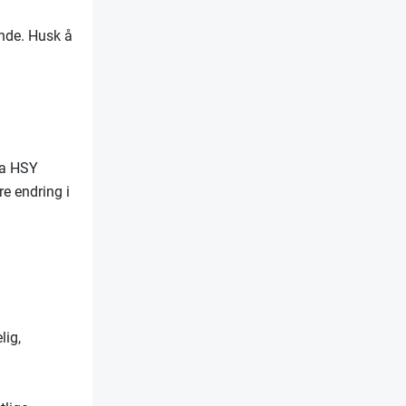
ende. Husk å
Da HSY
e endring i
lig,