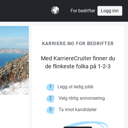
For bedrifter
Logg inn
KARRIERE.NO FOR BEDRIFTER
Med KarriereCruiter finner du
de flinkeste folka på 1-2-3
1
Legg ut ledig jobb
2
Velg riktig annonsering
3
Ta imot kandidater