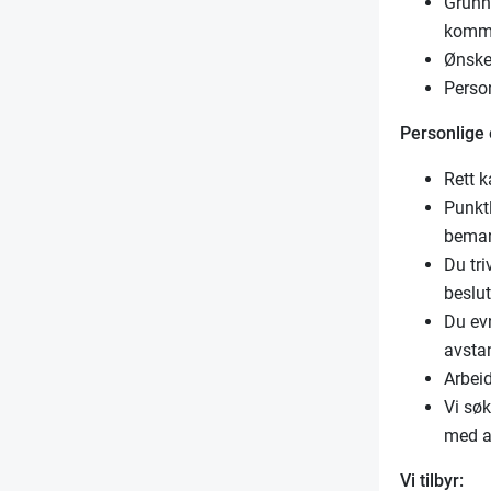
Grunne
kommu
Ønske
Person
Personlige
Rett k
Punktl
bema
Du tr
beslut
Du evn
avsta
Arbeid
Vi søk
med a
Vi tilbyr: