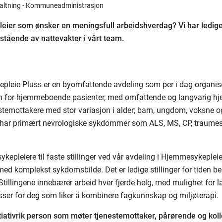
rvaltning - Kommuneadministrasjon
leier som ønsker en meningsfull arbeidshverdag? Vi har ledige 
estående av nattevakter i vårt team.
leie Pluss er en byomfattende avdeling som per i dag organis
m for hjemmeboende pasienter, med omfattende og langvarig hj
estemottakere med stor variasjon i alder; barn, ungdom, voksne og
har primært nevrologiske sykdommer som ALS, MS, CP, traumesk
 sykepleiere til faste stillinger ved vår avdeling i Hjemmesykepleie 
med komplekst sykdomsbilde. Det er ledige stillinger for tiden b
Stillingene innebærer arbeid hver fjerde helg, med mulighet for l
sser for deg som liker å kombinere fagkunnskap og miljøterapi.
itiativrik person som møter tjenestemottaker, pårørende og ko