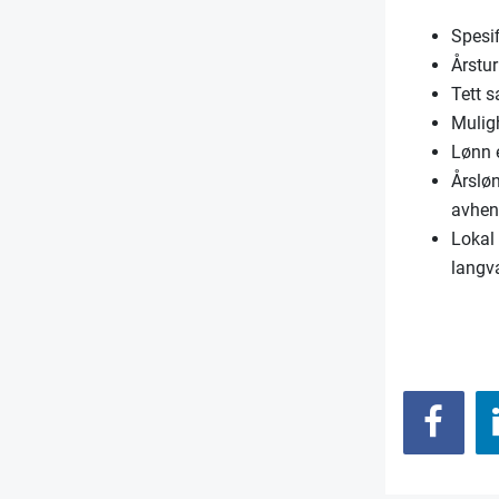
Spesif
Årstu
Tett 
Muligh
Lønn 
Årsløn
avhen
Lokal 
langva