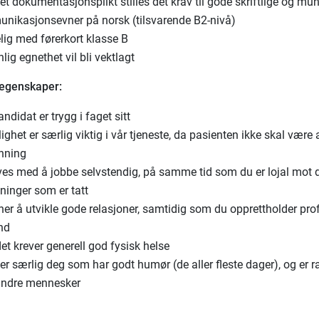
t dokumentasjonsplikt stilles det krav til gode skriftlige og mun
nikasjonsevner på norsk (tilsvarende B2-nivå)
lig med førerkort klasse B
lig egnethet vil bli vektlagt
 egenskaper:
andidat er trygg i faget sitt
ighet er særlig viktig i vår tjeneste, da pasienten ikke skal være
nning
ives med å jobbe selvstendig, på samme tid som du er lojal mot 
ninger som er tatt
er å utvikle gode relasjoner, samtidig som du opprettholder pro
nd
et krever generell god fysisk helse
er særlig deg som har godt humør (de aller fleste dager), og er r
ndre mennesker