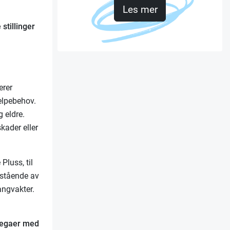
Les mer
stillinger
erer
elpebehov.
 eldre.
ader eller
Pluss, til
estående av
angvakter.
llegaer med