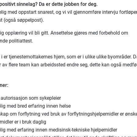
positivt sinnelag? Da er dette jobben for deg.
elig med oppstart snarest, og vi vil gjennomføre intervju fortløp
st (også søppelpost).
ig opplæring vil bli gitt. Ansettelse gjøres med forbehold om
ende politiattest.
 i er tjenestemottakernes hjem, som er i ulike ulike byområder. 
r av flere team kan arbeidssted endre seg, dette kan også medfør
ner:
 autorisasjon som sykepleier
lig med bred erfaring innen helse
ap om forflytning ved bruk av forflytningshjelpemidler er ønske
midler er i bruk daglig
lig med erfaring innen medisinsk-tekniske hjelpemidler