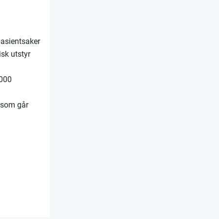
pasientsaker
isk utstyr
 000
e som går