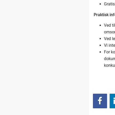
Grati
Praktisk in
Ved t
omsor
Ved le
Vi int
For ko
dokume
konku