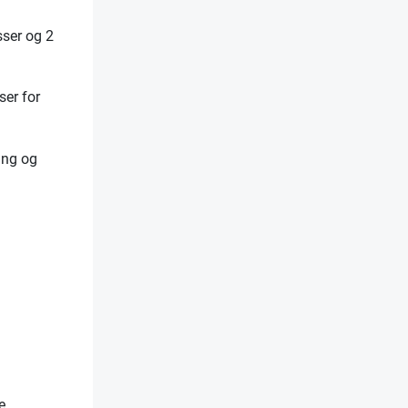
sser og 2
ser for
ing og
e