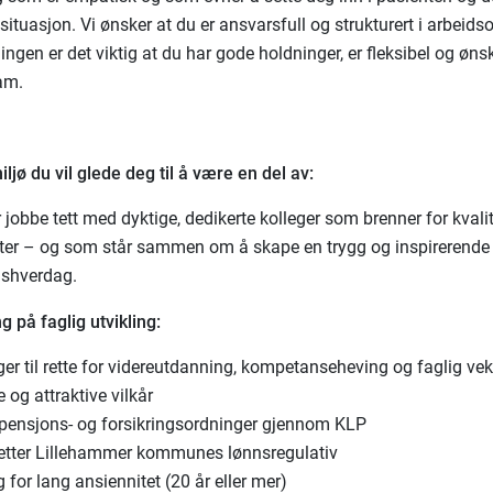
situasjon. Vi ønsker at du er ansvarsfull og strukturert i arbei
lingen er det viktig at du har gode holdninger, er fleksibel og øns
eam.
ljø du vil glede deg til å være en del av:
 jobbe tett med dyktige, dedikerte kolleger som brenner for kvali
ster – og som står sammen om å skape en trygg og inspirerende
dshverdag.
g på faglig utvikling:
ger til rette for videreutdanning, kompetanseheving og faglig vek
 og attraktive vilkår
pensjons- og forsikringsordninger gjennom KLP
etter Lillehammer kommunes lønnsregulativ
g for lang ansiennitet (20 år eller mer)