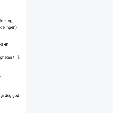
kter og
vdelingen)
og en
gheten til å
:)
l gi deg god