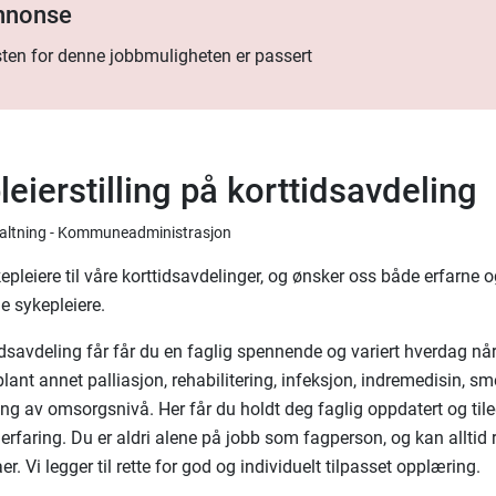
annonse
ten for denne jobbmuligheten er passert
eierstilling på korttidsavdeling
rvaltning - Kommuneadministrasjon
epleiere til våre korttidsavdelinger, og ønsker oss både erfarne 
e sykepleiere.
idsavdeling får får du en faglig spennende og variert hverdag nå
ant annet palliasjon, rehabilitering, infeksjon, indremedisin, sm
ing av omsorgsnivå. Her får du holdt deg faglig oppdatert og ti
 erfaring. Du er aldri alene på jobb som fagperson, og kan alltid
r. Vi legger til rette for god og individuelt tilpasset opplæring.