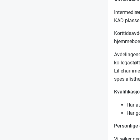
Intermediær
KAD plasse
Korttidsavde
hjemmeboe
Avdelingene
kollegastøt
Lillehammer
spesialisthe
Kvalifikasjo
Har a
Har go
Personlige
Vi søker de