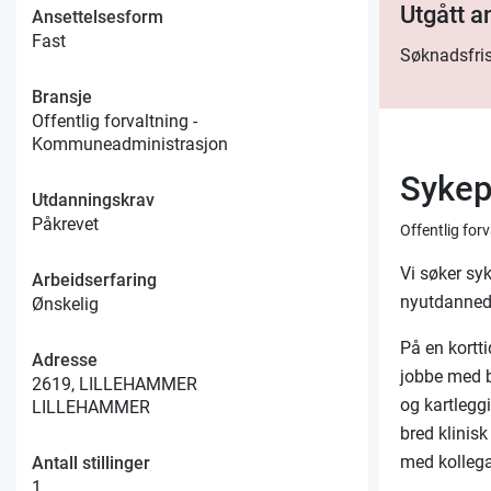
Utgått 
Ansettelsesform
Fast
Søknadsfris
Bransje
Offentlig forvaltning -
Kommuneadministrasjon
Sykepl
Utdanningskrav
Påkrevet
Offentlig fo
Vi søker syk
Arbeidserfaring
nyutdanned
Ønskelig
På en kortt
Adresse
jobbe med bl
2619, LILLEHAMMER
og kartlegg
LILLEHAMMER
bred klinisk
med kollegae
Antall stillinger
1