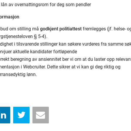
s lån av overnattingsrom for deg som pendler
formasjon
ilbud om stilling må
godkjent politiattest
fremlegges (jf. helse- o
gstjenesteloven § 5-4).
dighet i tilsvarende stillinger kan søkere vurderes fra samme søk
ervjuer aktuelle kandidater fortløpende
rrekt beregning av ansiennitet ber vi om at du laster opp relevan
ntasjon i Webcruiter. Dette sikrer at vi kan gi deg riktig og
rransedyktig lønn.