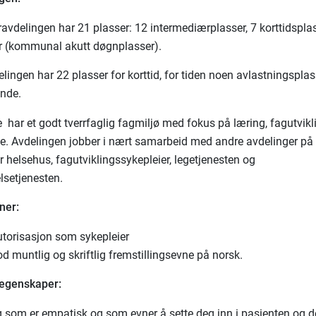
avdelingen har 21 plasser: 12 intermediærplasser, 7 korttidspla
r (kommunal akutt døgnplasser).
lingen har 22 plasser for korttid, for tiden noen avlastningsplas
nde.
 har et godt tverrfaglig fagmiljø med fokus på læring, fagutvikl
te. Avdelingen jobber i nært samarbeid med andre avdelinger på
 helsehus, fagutviklingssykepleier, legetjenesten og
lsetjenesten.
ner:
utorisasjon som sykepleier
d muntlig og skriftlig fremstillingsevne på norsk.
 egenskaper:
g som er empatisk og som evner å sette deg inn i pasienten og d