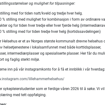
 stillingsstørrelser og mulighet for tilpasninger:
tilling med for tiden natt/kveld og tredje hver helg.
0 % stilling med mulighet for kombinasjon i form av ordinære va
kter og for tiden hver tredje eller hver fjerde helg (intermediæra
 % stilling med for tiden tredje hver helg (kortidssavdelingen)
 Helsehus er et av Norges største kommunalt drevne helsehus 
 av helsetjenestene i lokalsamfunnet med både korttidsplasser,
sser, intermediærplasser og spesialiserte plasser.
Her får du muli
tort og faglig sterkt miljø.
erne inn på vår instagramkonto for å få et innblikk i vår hverdag
w.instagram.com/lillehammerhelsehus/
r sykepleierstudenter som er ferdige våren 2026 til å søke. Vi vi
plæring med tett oppfølging.
gen: