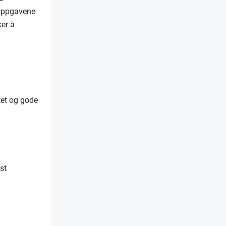
dsoppgavene
ker å
tet og gode
st