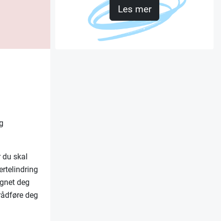
Les mer
og
r du skal
ertelindring
legnet deg
 rådføre deg