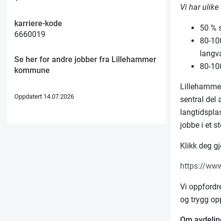
Vi har ulike
karriere-kode
50 % s
6660019
80-10
langva
Se her for andre jobber fra Lillehammer
80-100
kommune
Lillehammer
Oppdatert 14.07.2026
sentral del
langtidspla
jobbe
i et s
Klikk deg gj
https://ww
Vi oppfordre
og trygg op
Om avdelin