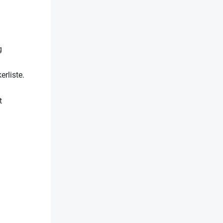
g
erliste.
t