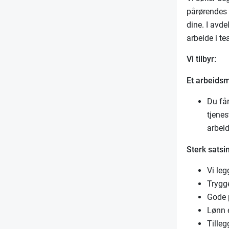
pårørendes 
dine. I avde
arbeide i t
Vi tilbyr:
Et arbeidsmi
Du får
tjene
arbei
Sterk satsin
Vi leg
Trygge
Gode 
Lønn 
Tilleg