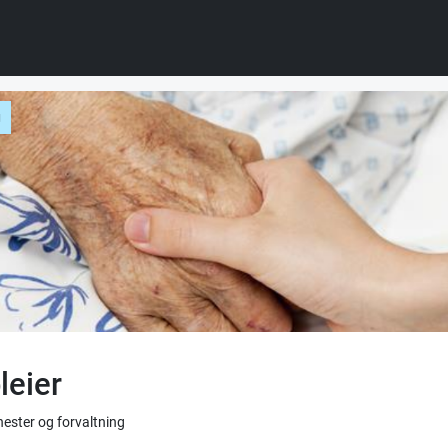
g
leier
enester og forvaltning