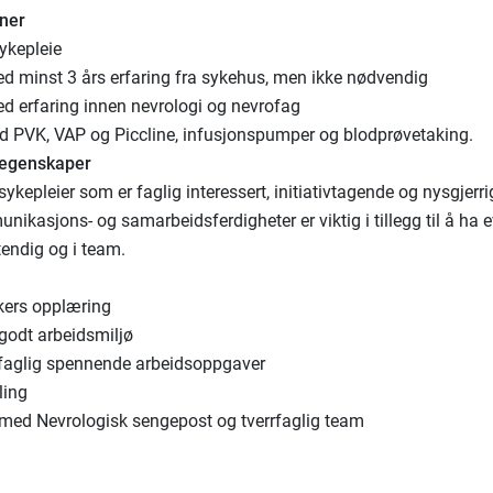
oner
sykepleie
d minst 3 års erfaring fra sykehus, men ikke nødvendig
d erfaring innen nevrologi og nevrofag
d PVK, VAP og Piccline, infusjonspumper og blodprøvetaking.
 egenskaper
sykepleier som er faglig interessert, initiativtagende og nysgjerri
kasjons- og samarbeidsferdigheter er viktig i tillegg til å ha ev
tendig og i team.
ukers opplæring
 godt arbeidsmiljø
 faglig spennende arbeidsoppgaver
ling
med Nevrologisk sengepost og tverrfaglig team