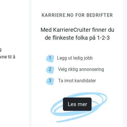
KARRIERE.NO FOR BEDRIFTER
Med KarriereCruiter finner du
de flinkeste folka på 1-2-3
g
ne til å
1
Legg ut ledig jobb
2
Velg riktig annonsering
3
Ta imot kandidater
Les mer