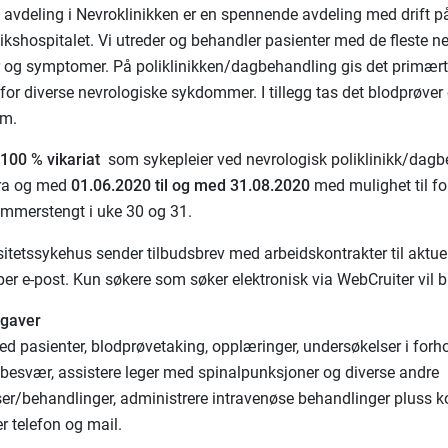
 avdeling i Nevroklinikken er en spennende avdeling med drift 
Rikshospitalet. Vi utreder og behandler pasienter med de fleste n
og symptomer. På poliklinikken/dagbehandling gis det primært
for diverse nevrologiske sykdommer. I tillegg tas det blodprøver
mm.
g
100 %
vikariat
som sykepleier ved nevrologisk poliklinikk/dag
fra og med
01.06.2020
til og med 31.08.2020
med mulighet til fo
ommerstengt i uke 30 og 31.
sitetssykehus sender tilbudsbrev med arbeidskontrakter til aktue
per e-post. Kun søkere som søker elektronisk via WebCruiter vil 
pgaver
d pasienter, blodprøvetaking, opplæringer, undersøkelser i forhol
besvær, assistere leger med spinalpunksjoner og diverse andre
er/behandlinger, administrere intravenøse behandlinger pluss 
r telefon og mail.