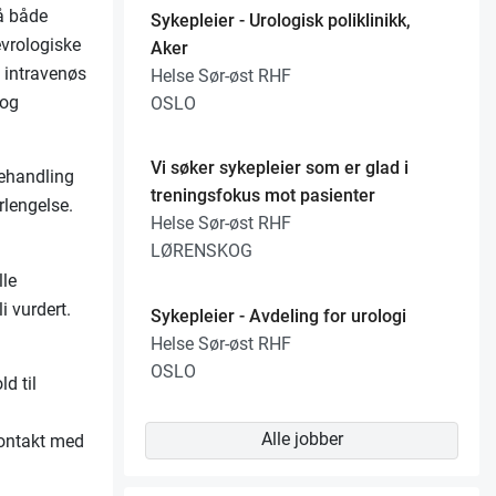
på både
Sykepleier - Urologisk poliklinikk,
evrologiske
Aker
 intravenøs
Helse Sør-øst RHF
 og
OSLO
Vi søker sykepleier som er glad i
behandling
treningsfokus mot pasienter
rlengelse.
Helse Sør-øst RHF
LØRENSKOG
lle
bli vurdert.
Sykepleier - Avdeling for urologi
Helse Sør-øst RHF
OSLO
d til
Alle jobber
kontakt med