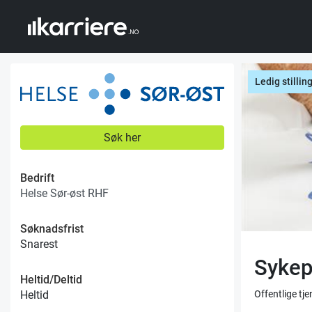
Ledig stillin
Søk her
Bedrift
Helse Sør-øst RHF
Søknadsfrist
Snarest
Sykep
Heltid/Deltid
Offentlige tj
Heltid