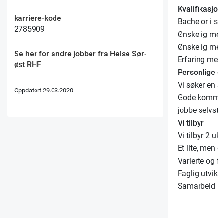
Kvalifikasj
karriere-kode
Bachelor i 
2785909
Ønskelig me
Ønskelig me
Se her for andre jobber fra Helse Sør-
Erfaring me
øst RHF
Personlige
Vi søker en 
Oppdatert 29.03.2020
Gode kommuni
jobbe selvs
Vi tilbyr
Vi tilbyr 2 
Et lite, men
Varierte og
Faglig utvik
Samarbeid 