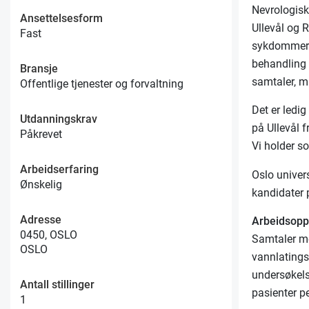
Nevrologisk
Ansettelsesform
Ullevål og 
Fast
sykdommer 
behandling 
Bransje
samtaler, 
Offentlige tjenester og forvaltning
Det er ledi
Utdanningskrav
på Ullevål 
Påkrevet
Vi holder s
Arbeidserfaring
Oslo univer
Ønskelig
kandidater 
Adresse
Arbeidsop
0450, OSLO
Samtaler me
OSLO
vannlatings
undersøkels
Antall stillinger
pasienter pe
1