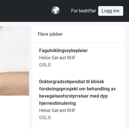
For bedrifter
Logg inn
Flere jobber
Fagutviklingssykepleier
Helse Sør-øst RHF
OSLO
Doktorgradsstipendiat til klinisk
forskningsprosjekt om behandling av
bevegelsesforstyrrelser med dyp
hjernestimulering
Helse Sør-øst RHF
OSLO