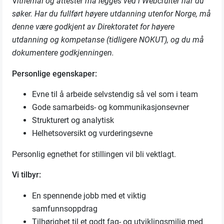
V
itnemål og attester må legges ved i Webcruiter når du
søker. Har du fullført høyere utdanning utenfor Norge, må
denne være godkjent av Direktoratet for høyere
utdanning og kompetanse (tidligere NOKUT), og du må
dokumentere godkjenningen.
Personlige egenskaper:
Evne til å arbeide selvstendig så vel som i team
Gode samarbeids- og kommunikasjonsevner
Strukturert og analytisk
Helhetsoversikt og vurderingsevne
Personlig egnethet for stillingen vil bli vektlagt.
Vi tilbyr:
En spennende jobb med et viktig
samfunnsoppdrag
Tilhørighet til et godt fag- og utviklingsmiljø med