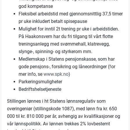
god kompetanse
Fleksibel arbeidstid med gjennomsnittlig 37,5 timer
pr uke inkludert betalt spisepause
Mulighet for inntil 2t trening pr uke i arbeidstiden.
På Haakonsvern har du fri tilgang til vårt flotte
treningsanlegg med svømmehall, klatrevegg,
slynge-, spinning- og styrkerom mm.
Medlemskap i Statens pensjonskasse, som har
gode pensjons-, forsikring og låneordninger (
f
or
mer info, se
www.spk.no
)
Parkeringsmuligheter
Bedriftshelsetjeneste
Stillingen lønnes i ht Statens lønnsregulativ som
overingeniør (stillingskode 1087), med lønn fra kr. 650
000 til kr. 810 000 per år, avhengig av kvalifikasjoner og
vår lønnspolitikk. Av lønnen trekkes 2% lovbestemt