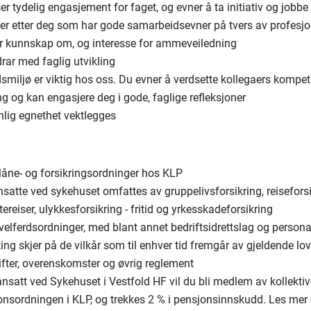
er tydelig engasjement for faget, og evner å ta initiativ og jobbe
ker etter deg som har gode samarbeidsevner på tvers av profesjo
r kunnskap om, og interesse for ammeveiledning
rar med faglig utvikling
smiljø er viktig hos oss. Du evner å verdsette kollegaers kompe
ng og kan engasjere deg i gode, faglige refleksjoner
nlig egnethet vektlegges
låne- og forsikringsordninger hos KLP
nsatte ved sykehuset omfattes av gruppelivsforsikring, reisefors
tereiser, ulykkesforsikring - fritid og yrkesskadeforsikring
elferdsordninger, med blant annet bedriftsidrettslag og persona
ting skjer på de vilkår som til enhver tid fremgår av gjeldende lo
ifter, overenskomster og øvrig reglement
nsatt ved Sykehuset i Vestfold HF vil du bli medlem av kollekti
onsordningen i KLP, og trekkes 2 % i pensjonsinnskudd. Les me