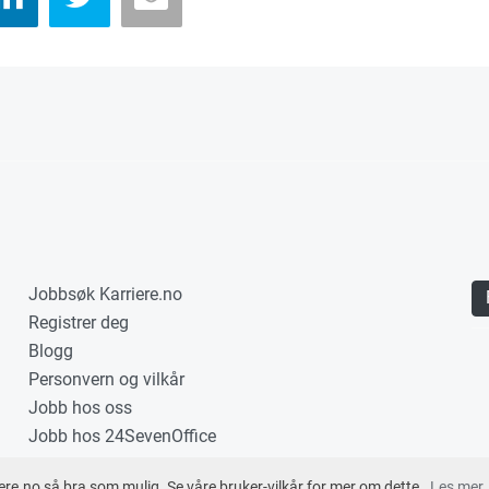
Jobbsøk Karriere.no
Registrer deg
Blogg
Personvern og vilkår
Jobb hos oss
Jobb hos 24SevenOffice
ere.no så bra som mulig. Se våre bruker-vilkår for mer om dette.
Les mer