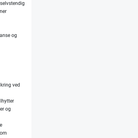
 selvstendig
ner
tanse og
ikring ved
lhytter
ver og
ve
r om