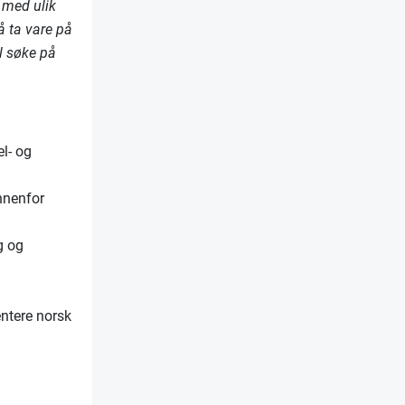
 med ulik
å ta vare på
il søke på
l- og
nnenfor
g og
entere norsk