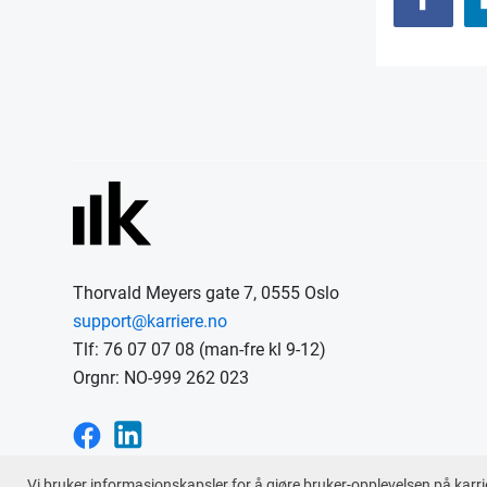
Thorvald Meyers gate 7, 0555 Oslo
support@karriere.no
Tlf: 76 07 07 08 (man-fre kl 9-12)
Orgnr: NO-999 262 023
Vi bruker informasjonskapsler for å gjøre bruker-opplevelsen på karri