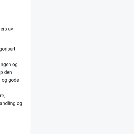
vers av
gorisert
lingen og
pp den
ng og gode
re,
handling og