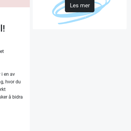
Les mer
l!
et
 i en av
ag, hvor du
rkt
ker å bidra