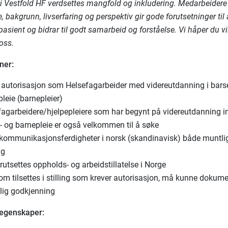
 i Vestfold HF verdsettes mangfold og inkludering. Medarbeidere
bakgrunn, livserfaring og perspektiv gir gode forutsetninger til 
pasient og bidrar til godt samarbeid og forståelse. Vi håper du v
 oss.
ner:
 autorisasjon som Helsefagarbeider med videreutdanning i barse
leie (barnepleier)
fagarbeidere/hjelpepleiere som har begynt på videreutdanning i
- og barnepleie er også velkommen til å søke
kommunikasjonsferdigheter i norsk (skandinavisk) både muntli
ig
rutsettes oppholds- og arbeidstillatelse i Norge
om tilsettes i stilling som krever autorisasjon, må kunne dokum
tlig godkjenning
 egenskaper: