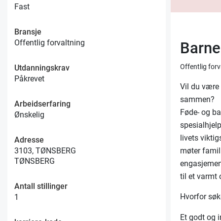
Fast
Bransje
Offentlig forvaltning
Barne
Offentlig for
Utdanningskrav
Påkrevet
Vil du være 
sammen?
Arbeidserfaring
Føde- og ba
Ønskelig
spesialhjelp
livets vikti
Adresse
møter famili
3103, TØNSBERG
TØNSBERG
engasjement
til et varmt
Antall stillinger
Hvorfor søk
1
Et godt og 