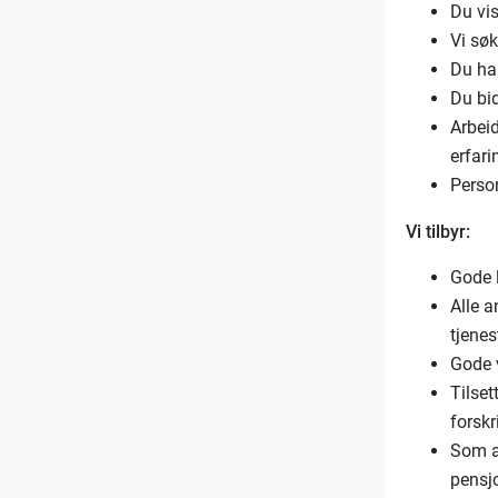
Du vis
Vi sø
Du ha
Du bid
Arbeid
erfari
Perso
Vi tilbyr:
Gode 
Alle a
tjenes
Gode v
Tilset
forskr
Som a
pensj