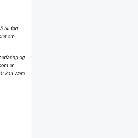
 bli ført
rslet om
serfaring og
 som er
8 år kan være