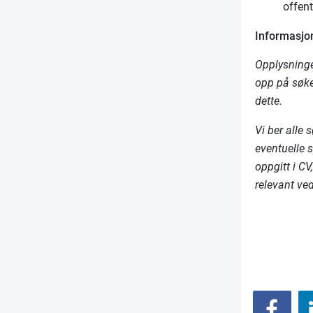
offen
Informasjon
Opplysninge
opp på søker
dette.
Vi ber alle
eventuelle 
oppgitt i CV
relevant ve