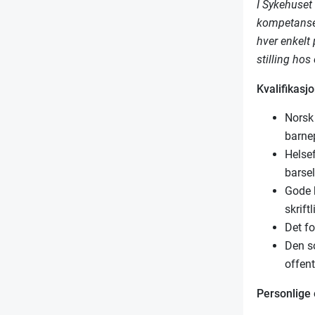
I Sykehuset
kompetanse, 
hver enkelt 
stilling hos
Kvalifikasjo
Norsk
barnep
Helse
barsel
Gode 
skriftl
Det fo
Den s
offen
Personlige