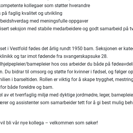
kompetente kollegaer som støtter hverandre
 på faglig kvalitet og utvikling
arbeidshverdag med meningsfulle oppgaver
isert seksjon med stabile medarbeidere og godt samarbeid på t
et i Vestfold fødes det årlig rundt 1950 barn. Seksjonen er kate
linikk og tar imot fødende fra svangerskapsuke 28.
hjelpepleier/barnepleier hos oss arbeider du både på fødeavde
. Du bidrar til omsorg og støtte for kvinner i fødsel, og følger o
lien i barseltiden. Rollen er viktig for å skape trygghet, mestri
 for både foreldre og barn.
el av et tverrfaglig miljø med dyktige jordmødre, leger, barnepleie
ærer og assistenter som samarbeider tett for å gi best mulig be
 vil bli vår nye kollega – velkommen som søker!