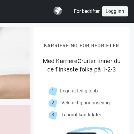
For bedrifter
Logg inn
KARRIERE.NO FOR BEDRIFTER
Med KarriereCruiter finner du
de flinkeste folka på 1-2-3
1
Legg ut ledig jobb
2
Velg riktig annonsering
3
Ta imot kandidater