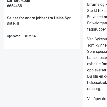
karriere-kode
Erfarne og 
6654438
Sterkt fokus
En variert 
Se her for andre jobber fra Helse Sør-
En velorgan
øst RHF
faggrupper
Oppdatert 18.06.2026
Ved Sykehus
som kvinnek
Som spesial
barselposten
nybakte fami
opplevelser
Du blir en d
helsesekret
omsorg.
Vi håper du