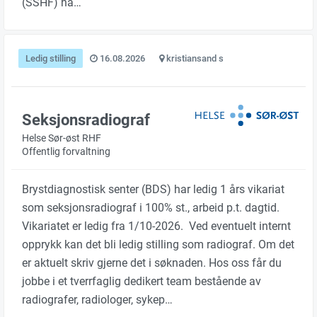
(SSHF) ha…
Ledig stilling
16.08.2026
kristiansand s
Seksjonsradiograf
Helse Sør-øst RHF
Offentlig forvaltning
Brystdiagnostisk senter (BDS) har ledig 1 års vikariat
som seksjonsradiograf i 100% st., arbeid p.t. dagtid.
Vikariatet er ledig fra 1/10-2026. Ved eventuelt internt
opprykk kan det bli ledig stilling som radiograf. Om det
er aktuelt skriv gjerne det i søknaden. Hos oss får du
jobbe i et tverrfaglig dedikert team bestående av
radiografer, radiologer, sykep…