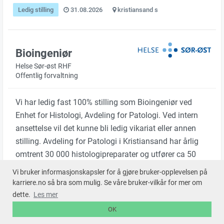
Ledig stilling
31.08.2026
kristiansand s
Bioingeniør
Helse Sør-øst RHF
Offentlig forvaltning
Vi har ledig fast 100% stilling som Bioingeniør ved
Enhet for Histologi, Avdeling for Patologi. Ved intern
ansettelse vil det kunne bli ledig vikariat eller annen
stilling. Avdeling for Patologi i Kristiansand har årlig
omtrent 30 000 histologipreparater og utfører ca 50
obduksjoner årlig. Enhet for Histologi består i dag av
Vi bruker informasjonskapsler for å gjøre bruker-opplevelsen på
18 Bioingeniører og 4 sekretære…
karriere.no så bra som mulig. Se våre bruker-vilkår for mer om
dette.
Les mer
OK
Ledig stilling
31.08.2026
arendal