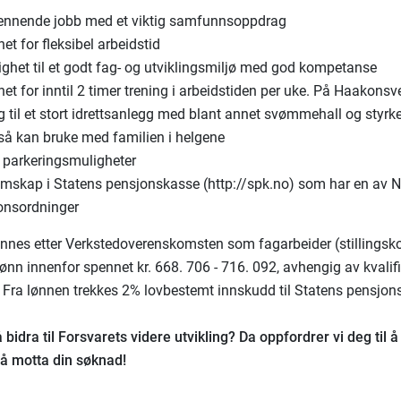
ennende jobb med et viktig samfunnsoppdrag
et for fleksibel arbeidstid
ighet til et godt fag- og utviklingsmiljø med god kompetanse
et for inntil 2 timer trening i arbeidstiden per uke. På Haakonsv
ng til et stort idrettsanlegg med blant annet svømmehall og sty
så kan bruke med familien i helgene
s parkeringsmuligheter
mskap i Statens pensjonskasse (http://spk.no) som har en av N
onsordninger
lønnes etter Verkstedoverenskomsten som fagarbeider (stillingsk
ønn innenfor spennet kr. 668. 706 - 716. 092, avhengig av kvalif
. Fra lønnen trekkes 2% lovbestemt innskudd til Statens pensjon
bidra til Forsvarets videre utvikling? Da oppfordrer vi deg til å
l å motta din søknad!