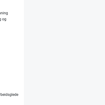
nning
g og
arbeidsglede