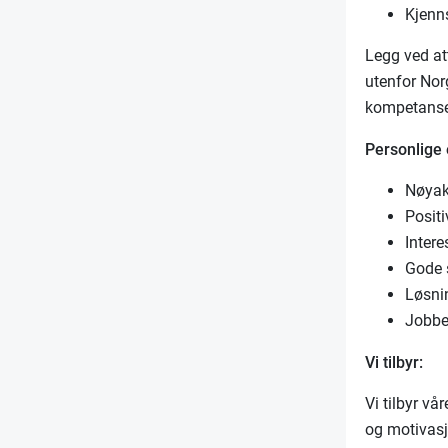
Kjenn
Legg ved at
utenfor Nor
kompetanse
Personlige
Nøyak
Positi
Intere
Gode 
Løsni
Jobbe
Vi tilbyr:
Vi tilbyr vå
og motivas