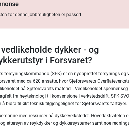
annonse
ten for denne jobbmuligheten er passert
u vedlikeholde dykker - og
ykkerutstyr i Forsvaret?
ts forsyningskommando (SFK) er en nyopprettet forsynings og 
forsvaret med ca 620 ansatte, hvor Sjøforsvarets Overflateverks
likeholdet på Sjøforsvarets materiell. Vedlikeholdet spenner seg 
agfelt fra høyteknologi til konvensjonell verkstedsdrift. SFK SVO
å bidra til økt teknisk tilgjengelighet for Sjøforsvarets fartøyer.
bemanne med ressurser på dykkerverkstedet. Hovedaktiviteten e
 og ettersyn av røykdykker og dykkersystemer samt noe rednings