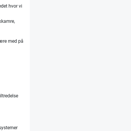
det hvor vi
ykkamre,
 være med på
iltredelse
rsystemer