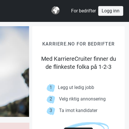
For bedrifter
Logg inn
KARRIERE.NO FOR BEDRIFTER
Med KarriereCruiter finner du
de flinkeste folka på 1-2-3
1
Legg ut ledig jobb
2
Velg riktig annonsering
3
Ta imot kandidater