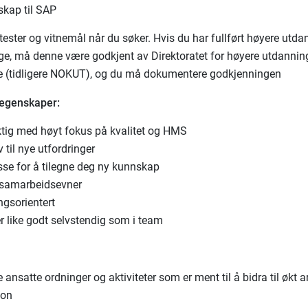
skap til SAP
tester og vitnemål når du søker. Hvis du har fullført høyere utda
ge, må denne være godkjent av Direktoratet for høyere utdannin
 (tidligere NOKUT), og du må dokumentere godkjenningen
 egenskaper:
tig med høyt fokus på kvalitet og HMS
v til nye utfordringer
sse for å tilegne deg ny kunnskap
samarbeidsevner
ngsorientert
r like godt selvstendig som i team
re ansatte ordninger og aktiviteter som er ment til å bidra til økt 
jon