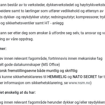
nn består av to verksteder, dykkerverkstedet og høytrykkverkste
beidere samt to lærlinger som utfører vedlikehold og ettersyn av
ts dykker- og røykdykker utstyr, redningsutstyr, kompressorer, tr
g sikkerhetsventiler samt HT - anlegg
nn ser etter deg som ønsker å utfordre seg selv, ta ansvar og
ing av våre oppdrag.
ner:
ev innen relevant fagområde, fortrinnsvis innen mekaniske fag
elt gode datakunnskaper (MS Office)
rsk fremstillingsevne både muntlig og skriftlig
 kunne sikkerhetsklareres til
HEMMELIG
og
NATO SECRET
før t
mer informasjon om sikkerhetsklarering, se
www.nsm.no
)
 det ønskelig at du har:
ing innen relevant fagområde herunder dykker og/eller røydykke