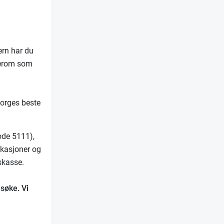
ern har du
rkerom som
orges beste
ode 5111),
ikasjoner og
skasse.
 søke. Vi