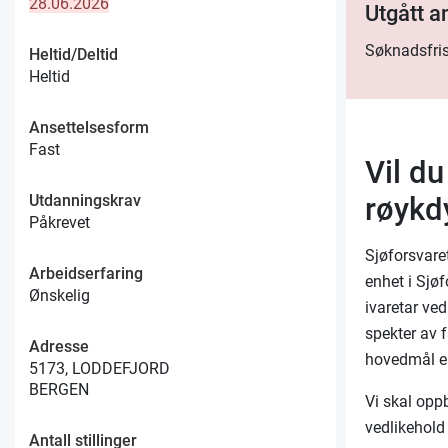
28.06.2026
Utgått 
Søknadsfris
Heltid/Deltid
Heltid
Ansettelsesform
Fast
Vil d
Utdanningskrav
røykd
Påkrevet
Sjøforsvare
Arbeidserfaring
enhet i Sjø
Ønskelig
ivaretar ved
spekter av f
Adresse
hovedmål er 
5173, LODDEFJORD
BERGEN
Vi skal opp
vedlikehold
Antall stillinger