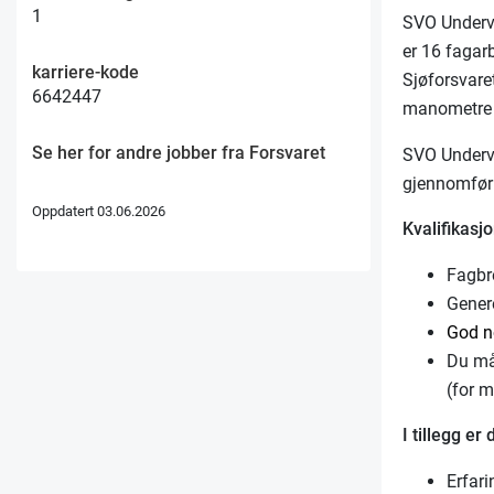
1
SVO Underva
er 16 fagar
karriere-kode
Sjøforsvare
6642447
manometre o
Se her for andre jobber fra Forsvaret
SVO Underva
gjennomfør
Oppdatert 03.06.2026
Kvalifikasjo
Fagbr
Gener
God no
Du må
(for 
I tillegg er
Erfar