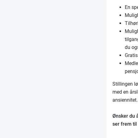
En sp
Muligh
Tilhør
Muligh
tilga
du og
Grati
Medle
pensj
Stillingen 
med en årsl
ansiennitet
Ønsker du å 
ser frem ti