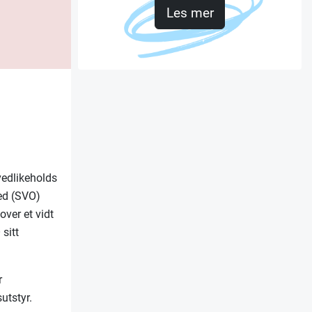
Les mer
vedlikeholds
ted (SVO)
over et vidt
 sitt
r
utstyr.