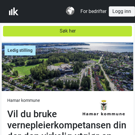
For bedrifter
Logg inn
Søk her
Ledig stilling
Hamar kommune
Vil du bruke
vernepleierkompetansen din