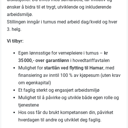
ønsker å bidra til et trygt, utviklende og inkluderende
arbeidsmiljø.
Stillingen inngår i turnus med arbeid dag/kveld og hver
3. helg.
Vi tilbyr:
Egen lønnsstige for vernepleiere i turnus –
kr
35 000,- over garantilønn
i hovedtariffavtalen
Mulighet for
startlån ved flytting til Hamar
, med
finansiering av inntil 100 % av kjøpesum (uten krav
om egenkapital)
Et faglig sterkt og engasjert arbeidsmiljø
Mulighet til å påvirke og utvikle både egen rolle og
tjenestene
Hos oss får du brukt kompetansen din, påvirket
hverdagen til andre og utviklet deg faglig.