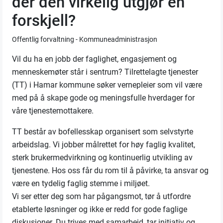
der den virkelig utgjør en
forskjell?
Offentlig forvaltning - Kommuneadministrasjon
Vil du ha en jobb der faglighet, engasjement og
menneskemøter står i sentrum? Tilrettelagte tjenester
(TT) i Hamar kommune søker vernepleier som vil være
med på å skape gode og meningsfulle hverdager for
våre tjenestemottakere.
TT består av bofellesskap organisert som selvstyrte
arbeidslag. Vi jobber målrettet for høy faglig kvalitet,
sterk brukermedvirkning og kontinuerlig utvikling av
tjenestene. Hos oss får du rom til å påvirke, ta ansvar og
være en tydelig faglig stemme i miljøet.
Vi ser etter deg som har pågangsmot, tør å utfordre
etablerte løsninger og ikke er redd for gode faglige
diskusjoner. Du trives med samarbeid, tar initiativ og