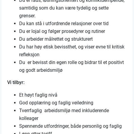
Du er raus, løsningsorientert og konfliktdempende,
samtidig som du kan være tydelig og sette
grenser.
Du kan stå i utfordrende relasjoner over tid
Du er lojal og følger prosedyrer og rutiner
Du arbeider målrettet og strukturert
Du har høy etisk bevissthet, og viser evne til kritisk
refleksjon
Du er bevisst din egen rolle og bidrar til et positivt
og godt arbeidsmiljø
Vi tilbyr:
Et høyt faglig nivå
God opplæring og faglig veiledning
Tverrfaglig arbeidsmiljø med inkluderende
kolleager
Spennende utfordringer, både personlig og faglig
Lønn etter tariff