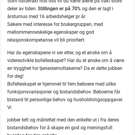
Som nattevakt hos oss vil du være alene på vakt store
deler av tiden.
Stillingen er på 70%
og den er lagt i
årsturnus med 16 arbeidshelger pr år.
Søkere med interesse for brukergruppen, med
mellommenneskelige egenskaper og god
relasjonskompetanse vil bli prioritert.
Har du egenskapene vi ser etter, og et ønske om å
videreutvikle bofelleskapet? Har du et ønske om å være
en trygghet for tjenestemottakerne? Da er dette jobben
for deg!
Bofelleskapet er hjemmet til fem beboere med ulike
funksjonsvariasjoner og bistandsbehov. Beboerne får
bistand til personlige behov og husholdningsoppgaver.
Vi
jobber tett og målrettet med den enkelte ut i fra deres
bistandsbehov for å skape en god og meningsfull