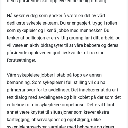
deres pårørende skal oppleve en helhetlig omsorg.
Nå søker vi deg som ønsker å være en del av vårt
dedikerte sykepleier-team. Du er engasjert, trygg i rollen
som sykepleier og liker å jobbe med mennesker. Du
tenker at palliasjon er en viktig grunnpilar i ditt arbeid, og
vil være en aktiv bidragsyter til at våre beboere og deres
pårørende opplever en god livskvalitet ut fra sine
forutsetninger.
Våre sykepleiere jobber i stab på topp av annen
bemanning. Som sykepleier i full stilling vil du ha
primæransvar for to avdelinger. Det innebærer at du er i
tett dialog med avdelingene og blir koblet på der som det
er behov for din sykepleierkompetanse. Dette vil blant
annet være knyttet til situasjoner som krever ekstra
kartlegging, observasjoner og oppfølging, ulike
sykepleieprosedyrer, samtaler med beboerne og deres