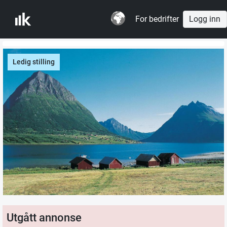
For bedrifter
Logg inn
Ledig stilling
Utgått annonse