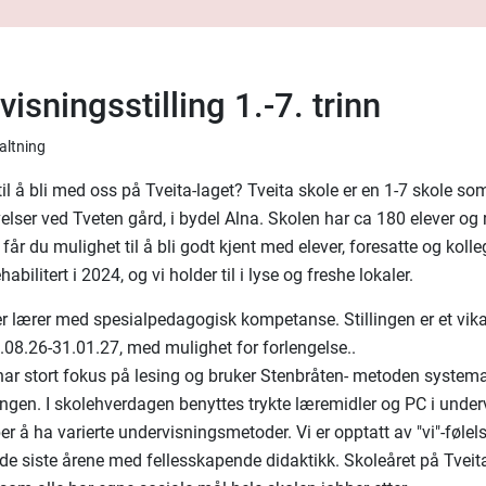
isningsstilling 1.-7. trinn
valtning
til å bli med oss på Tveita-laget? Tveita skole er en 1-7 skole som
velser ved Tveten gård, i bydel Alna. Skolen har ca 180 elever og
får du mulighet til å bli godt kjent med elever, foresatte og koll
habilitert i 2024, og vi holder til i lyse og freshe lokaler.
r lærer med spesialpedagogisk kompetanse. Stillingen er et vikar
.08.26-31.01.27, med mulighet for forlengelse..
har stort fokus på lesing og bruker Stenbråten- metoden systema
ngen. I skolehverdagen benyttes trykte læremidler og PC i under
ber å ha varierte undervisningsmetoder. Vi er opptatt av "vi"-føle
de siste årene med fellesskapende didaktikk. Skoleåret på Tveita