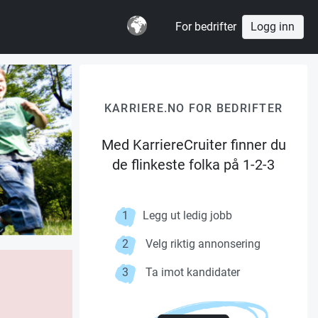
For bedrifter
Logg inn
KARRIERE.NO FOR BEDRIFTER
Med KarriereCruiter finner du
de flinkeste folka på 1-2-3
1
Legg ut ledig jobb
2
Velg riktig annonsering
3
Ta imot kandidater