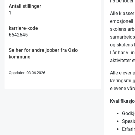
i 6 perioder
Antall stillinger
1
Alle klasser
emosjonell 
karriere-kode
skolens arb
6642645
samarbeids
og skolens 
Se her for andre jobber fra Oslo
I år har vi 
kommune
aktiviteter 
Alle elever 
Oppdatert 03.06.2026
læringsmilj
elevene vår
Kvalifikasjo
Godkj
Spesi
Erfari