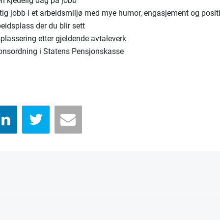
en kjedelig dag på jobb
tig jobb i et arbeidsmiljø med mye humor, engasjement og positi
eidsplass der du blir sett
plassering etter gjeldende avtaleverk
onsordning i Statens Pensjonskasse