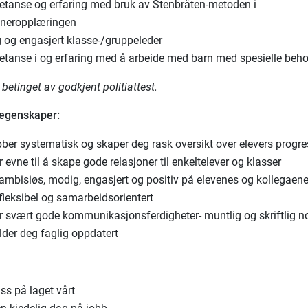
tanse og erfaring med bruk av Stenbråten-metoden i
neropplæringen
g og engasjert klasse-/gruppeleder
tanse i og erfaring med å arbeide med barn med spesielle beh
r betinget av godkjent politiattest.
 egenskaper:
bber systematisk og skaper deg rask oversikt over elevers progre
 evne til å skape gode relasjoner til enkeltelever og klasser
 ambisiøs, modig, engasjert og positiv på elevenes og kollegaen
fleksibel og samarbeidsorientert
r svært gode kommunikasjonsferdigheter- muntlig og skriftlig n
lder deg faglig oppdatert
ss på laget vårt