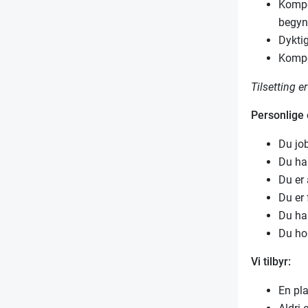
Kompe
begyn
Dykti
Kompe
Tilsetting e
Personlige
Du jo
Du har
Du er
Du er 
Du ha
Du ho
Vi tilbyr:
En pla