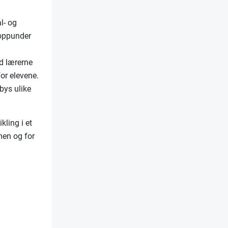
l- og
 oppunder
d lærerne
for elevene.
lbys ulike
kling i et
men og for