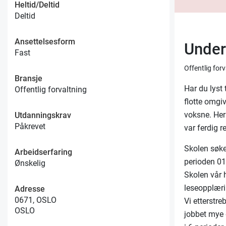
Heltid/Deltid
Deltid
Ansettelsesform
Underv
Fast
Offentlig for
Bransje
Har du lyst 
Offentlig forvaltning
flotte omgi
voksne. Her 
Utdanningskrav
Påkrevet
var ferdig re
Skolen søke
Arbeidserfaring
perioden 01
Ønskelig
Skolen vår 
leseopplæri
Adresse
0671, OSLO
Vi etterstre
OSLO
jobbet mye 