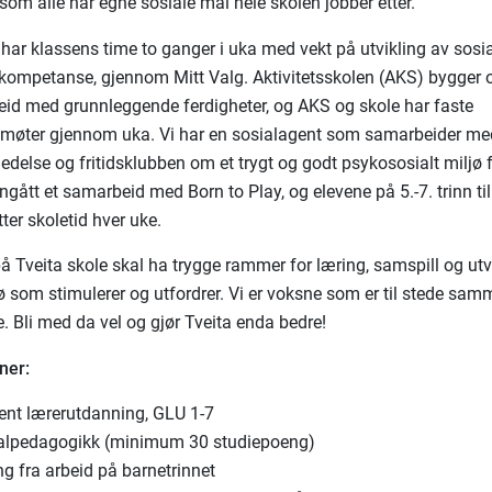
 som alle har egne sosiale mål hele skolen jobber etter.
 har klassens time to ganger i uka med vekt på utvikling av sosia
kompetanse, gjennom Mitt Valg. Aktivitetsskolen (AKS) bygger
eid med grunnleggende ferdigheter, og AKS og skole har faste
møter gjennom uka. Vi har en sosialagent som samarbeider me
ledelse og fritidsklubben om et trygt og godt psykososialt miljø 
inngått et samarbeid med Born to Play, og elevene på 5.-7. trinn ti
etter skoletid hver uke.
på Tveita skole skal ha trygge rammer for læring, samspill og utvi
ø som stimulerer og utfordrer. Vi er voksne som er til stede sam
e. Bli med da vel og gjør Tveita enda bedre!
ner:
ent lærerutdanning, GLU 1-7
alpedagogikk (minimum 30 studiepoeng)
ng fra arbeid på barnetrinnet