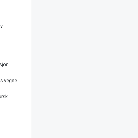
ov
sjon
es vegne
orsk