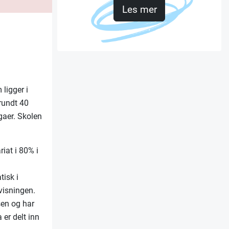
Les mer
 ligger i
 rundt 40
egaer. Skolen
iat i 80% i
tisk i
visningen.
lsen og har
 er delt inn