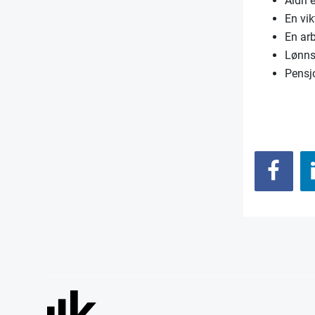
Aldri 
En vik
En arb
Lønns
Pensj