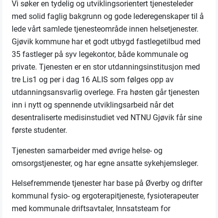
Vi søker en tydelig og utviklingsorientert tjenesteleder
med solid faglig bakgrunn og gode lederegenskaper til å
lede vårt samlede tjenesteområde innen helsetjenester.
Gjøvik kommune har et godt utbygd fastlegetilbud med
35 fastleger på syv legekontor, både kommunale og
private. Tjenesten er en stor utdanningsinstitusjon med
tre Lis1 og per i dag 16 ALIS som følges opp av
utdanningsansvarlig overlege. Fra høsten går tjenesten
inn i nytt og spennende utviklingsarbeid når det
desentraliserte medisinstudiet ved NTNU Gjøvik får sine
første studenter.
Tjenesten samarbeider med øvrige helse- og
omsorgstjenester, og har egne ansatte sykehjemsleger.
Helsefremmende tjenester har base på Øverby og drifter
kommunal fysio- og ergoterapitjeneste, fysioterapeuter
med kommunale driftsavtaler, Innsatsteam for