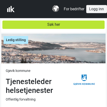
For bedrifter
Logg inn
Søk her
Ledig stilling
Gjøvik kommune
Tjenesteleder
helsetjenester
Offentlig forvaltning