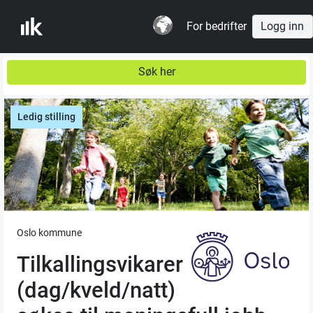
For bedrifter
Logg inn
Søk her
Ledig stilling
Oslo kommune
Tilkallingsvikarer
(dag/kveld/natt)