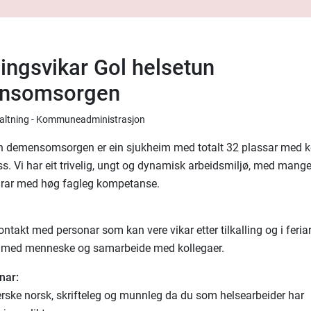
lingsvikar Gol helsetun
nsomsorgen
rvaltning - Kommuneadministrasjon
n demensomsorgen er ein sjukheim med totalt 32 plassar med k
ss. Vi har eit trivelig, ungt og dynamisk arbeidsmiljø, med mang
rar med høg fagleg kompetanse.
ontakt med personar som kan vere vikar etter tilkalling og i feri
be med menneske og samarbeide med kollegaer.
nar:
ske norsk, skrifteleg og munnleg da du som helsearbeider har