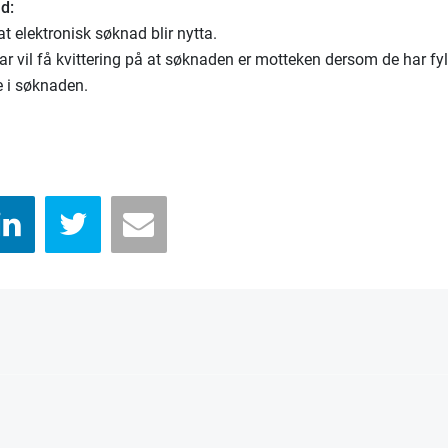
d:
at elektronisk søknad blir nytta.
rar vil få kvittering på at søknaden er motteken dersom de har fylt
 i søknaden.