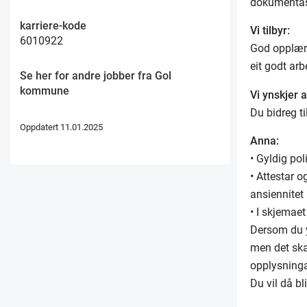
dokumentas
karriere-kode
Vi tilbyr:
6010922
God opplæri
eit godt arb
Se her for andre jobber fra Gol
kommune
Vi ynskjer a
Du bidreg t
Oppdatert 11.01.2025
Anna:
• Gyldig pol
• Attestar o
ansiennitet 
• I skjemaet
Dersom du y
men det skal
opplysninga
Du vil då bl