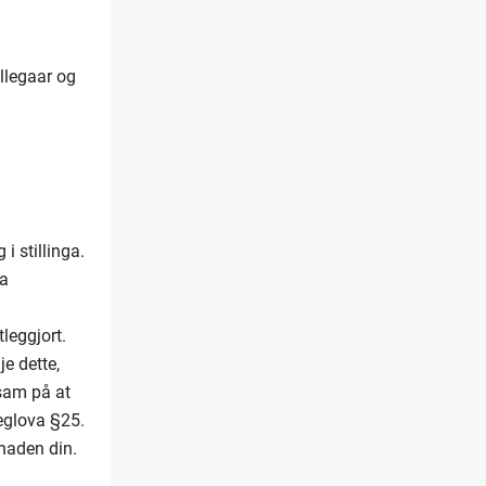
llegaar og
 i stillinga.
na
tleggjort.
e dette,
ksam på at
leglova §25.
knaden din.