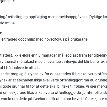
jonsplikt.
ng/ rettleiing og oppfølging med arbeidsoppgåvene. Dyktige ko
eidsmiljø.
t:
il eit fagleg godt miljø med hovedfokus på brukarane.
itiattest, ikkje eldre enn 3 månader, må leggjast fram før tiltreding
g vitnemål må takast med til eventuelt intervju, det blir berre rek
ut i frå innleverte attestar.
 er det mogleg å kryssa av for at søknaden ikkje skal verta offen
nskjer at søknaden ikkje skal verte offentleggjort må du grunngj
 gode grunnar til for at dette skal bli teke til følgje. Vi gjer mer
r om søkjarane likevel kan verta offentleggjorde, jamfør offent
i varsla om dette på førehand slik at du har høve til å trekkje sø