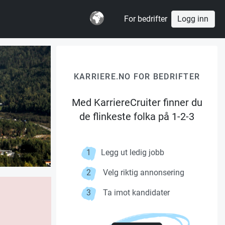
For bedrifter
Logg inn
KARRIERE.NO FOR BEDRIFTER
Med KarriereCruiter finner du
de flinkeste folka på 1-2-3
1
Legg ut ledig jobb
2
Velg riktig annonsering
3
Ta imot kandidater