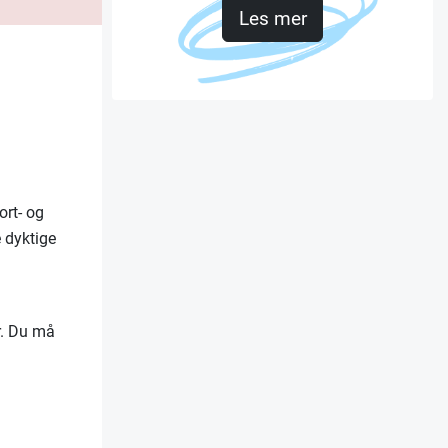
Les mer
ort- og
e dyktige
ar. Du må