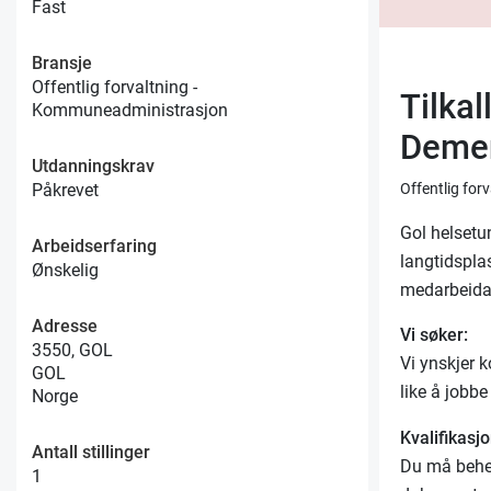
Fast
Bransje
Offentlig forvaltning -
Tilkal
Kommuneadministrasjon
Deme
Utdanningskrav
Påkrevet
Offentlig fo
Gol helsetu
Arbeidserfaring
langtidspla
Ønskelig
medarbeida
Adresse
Vi søker:
3550, GOL
Vi ynskjer k
GOL
like å job
Norge
Kvalifikasjo
Antall stillinger
Du må beher
1