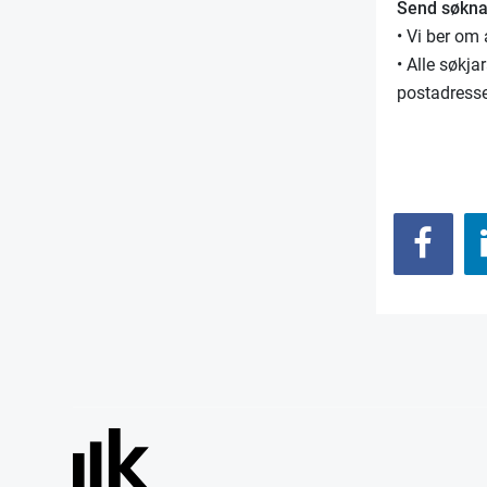
Send søkna
• Vi ber om 
• Alle søkja
postadresse