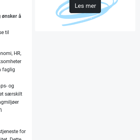
Les mer
g ønsker å
?
e til
onomi, HR,
rksomheter
 faglig
aps- og
et særskilt
agmiljøer
i
tjeneste for
tet. Dette