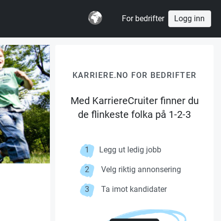
For bedrifter
Logg inn
KARRIERE.NO FOR BEDRIFTER
Med KarriereCruiter finner du
de flinkeste folka på 1-2-3
1
Legg ut ledig jobb
2
Velg riktig annonsering
3
Ta imot kandidater