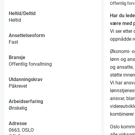
Offentlig for
Heltid/Deltid
Har du led
Heltid
være med på
Vi ser etter
Ansettelsesform
oppnådde re
Fast
Økonomi- og
Bransje
lønn og ansk
Offentlig forvaltning
og ansatte,
støtte inne
Utdanningskrav
Vi har ansv
Påkrevet
lønnstjenes
ansvar, bla
Arbeidserfaring
videreutvik
Ønskelig
kombinerer 
Adresse
Oslo kommun
0663, OSLO
alle virkso