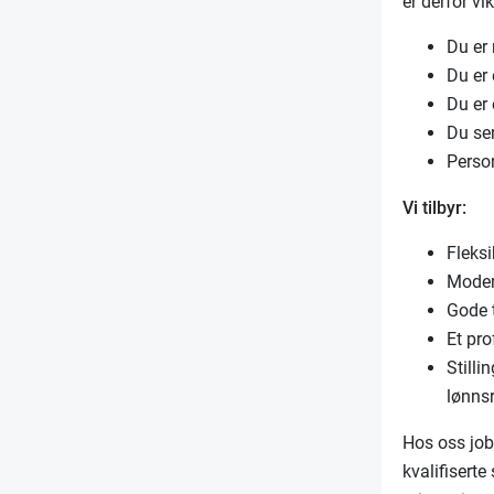
er derfor vi
Du er 
Du er
Du er 
Du se
Person
Vi tilbyr:
Fleks
Moder
Gode 
Et pro
Still
lønnsr
Hos oss job
kvalifisert