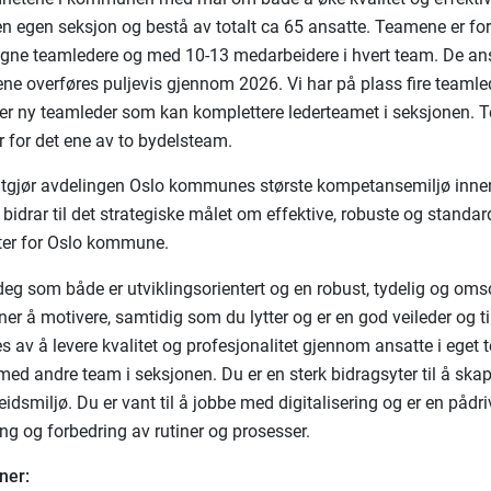
 en egen seksjon og bestå av totalt ca 65 ansatte. Teamene er for
ne teamledere og med 10-13 medarbeidere i hvert team. De an
ne overføres puljevis gjennom 2026. Vi har på plass fire teaml
ter ny teamleder som kan komplettere lederteamet i seksjonen. T
r for det ene av to bydelsteam.
 utgjør avdelingen Oslo kommunes største kompetansemiljø inn
bidrar til det strategiske målet om effektive, robuste og standar
ster for Oslo kommune.
 deg som både er utviklingsorientert og en robust, tydelig og oms
ner å motivere, samtidig som du lytter og er en god veileder og til
s av å levere kvalitet og profesjonalitet gjennom ansatte i eget 
ed andre team i seksjonen. Du er en sterk bidragsyter til å skape
idsmiljø. Du er vant til å jobbe med digitalisering og er en pådri
ing og forbedring av rutiner og prosesser.
ner: