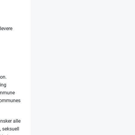
levere
jon.
ring
 kommune
o kommunes
nsker alle
, seksuell