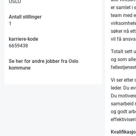
OSLO
er samlet i
team med eg
Antall stillinger
virksomhete
1
søker nå et
karriere-kode
vil få ansva
6659438
Totalt sett
og som alle 
Se her for andre jobber fra Oslo
fellestjene
kommune
Vi ser etter
leder. Du ev
Du motivere
samarbeid m
og godt arbe
effektiviser
Kvalifikasjo