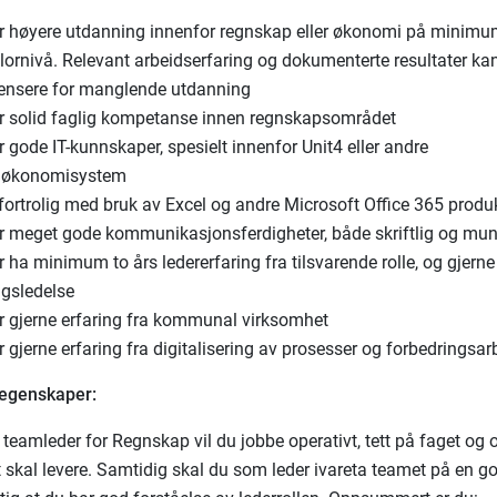
r høyere utdanning innenfor regnskap eller økonomi på minim
lornivå. Relevant arbeidserfaring og dokumenterte resultater ka
nsere for manglende utdanning
r solid faglig kompetanse innen regnskapsområdet
 gode IT-kunnskaper, spesielt innenfor Unit4 eller andre
e økonomisystem
fortrolig med bruk av Excel og andre Microsoft Office 365 produ
r meget gode kommunikasjonsferdigheter, både skriftlig og mun
 ha minimum to års ledererfaring fra tilsvarende rolle, og gjerne 
ngsledelse
r gjerne erfaring fra kommunal virksomhet
 gjerne erfaring fra digitalisering av prosesser og forbedringsar
 egenskaper:
m teamleder for Regnskap vil du jobbe operativt, tett på faget o
skal levere. Samtidig skal du som leder ivareta teamet på en g