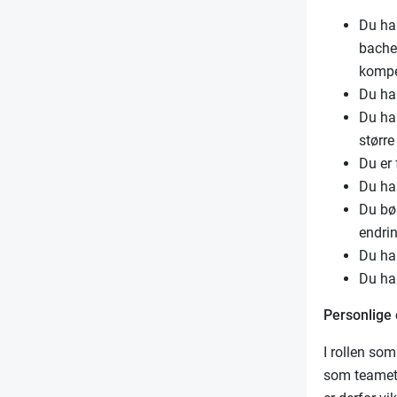
Du ha
bache
kompe
Du ha
Du har
størr
Du er 
Du ha
Du bør
endri
Du ha
Du har
Personlige
I rollen so
som teamet 