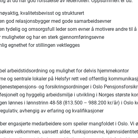
ktig at du har god forståelse av lederrollen. Oppsummert er du:
nøyaktig, kvalitetsbevisst og strukturert
 en god relasjonsbygger med gode samarbeidsevner
en tydelig og omsorgsfull leder som evner å motivere andre til å 
r muligheter og har en sterk gjennomføringsevne
lig egnethet for stillingen vektlegges
ibel arbeidstidsordning og mulighet for delvis hjemmekontor
ne og sentrale lokaler på Helsfyr rett ved offentlig kommunikas
tjenestepensjons- og forsikringsordninger i Oslo Pensjonsforsik
fesjonelt og hyggelig arbeidsmiljø i utvikling i Norges største
ingen lønnes i lønnstrinn 48-58 (813.500 – 988.200 kr/år) i Osl
egulativ, avhengig av erfaring og kvalifikasjoner
ber engasjerte medarbeidere som speiler mangfoldet i Oslo. Vi ø
e søkere velkommen, uansett alder, funksjonsevne, kjønnsidentitet