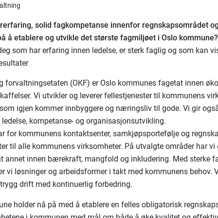
valtning
ererfaring, solid fagkompetanse innenfor regnskapsområdet o
 å etablere og utvikle det største fagmiljøet i Oslo kommune
 deg som har erfaring innen ledelse, er sterk faglig og som kan vis
sultater
 forvaltningsetaten (OKF) er Oslo kommunes fagetat innen øk
affelser. Vi utvikler og leverer fellestjenester til kommunens vi
 som igjen kommer innbyggere og næringsliv til gode. Vi gir også
n ledelse, kompetanse- og organisasjonsutvikling.
ar for kommunens kontaktsenter, samkjøpsportefølje og regnsk
ter til alle kommunens virksomheter. På utvalgte områder har vi 
nt annet innen bærekraft, mangfold og inkludering. Med sterke f
ler vi løsninger og arbeidsformer i takt med kommunens behov. V
trygg drift med kontinuerlig forbedring.
e holder nå på med å etablere en felles obligatorisk regnskaps
mhetene i kommunen med mål om både å øke kvalitet og effektivi