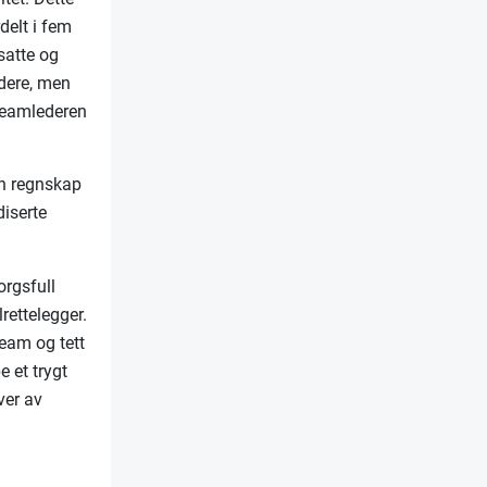
delt i fem
satte og
edere, men
eamlederen
en regnskap
diserte
orgsfull
rettelegger.
team og tett
 et trygt
ver av