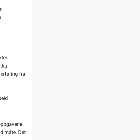
um
n
kter
tlig
erfaring fra
beid
g oppgavene
od måte. Det