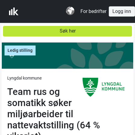
For bedrifter
Logg inn
Søk her
Ledig stilling
Lyngdal kommune
Team rus og
somatikk søker
miljøarbeider til
nattevaktstilling (64 %