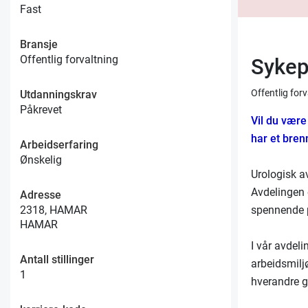
Fast
Bransje
Offentlig forvaltning
Sykep
Offentlig for
Utdanningskrav
Påkrevet
Vil du være
har et bre
Arbeidserfaring
Ønskelig
Urologisk av
Avdelingen 
Adresse
spennende 
2318, HAMAR
HAMAR
I vår avdeli
Antall stillinger
arbeidsmilj
1
hverandre 