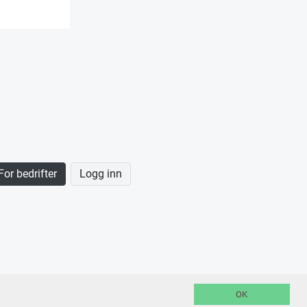
For bedrifter
Logg inn
OK