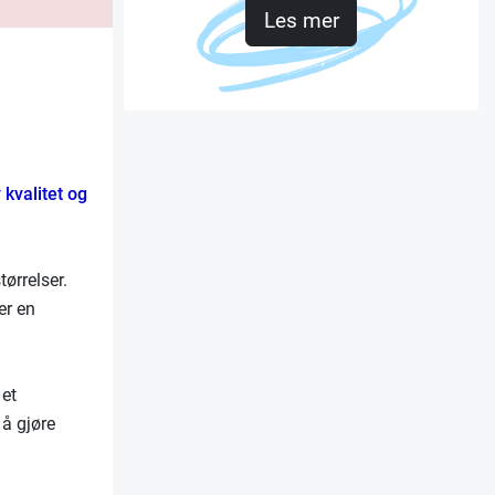
Les mer
 kvalitet og
ørrelser.
er en
 et
 å gjøre