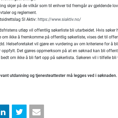
ting skjer på de vilkår som til enhver tid fremgår av gjeldende lov
avtaler og reglement.
tsidrettslag SI Aktiv:
https://www.siaktiv.no/
sfristens utløp vil offentlig søkerliste bli utarbeidet. Hvis søker 
e om ikke å fremkomme på offentlig søkerliste, vises det til offe
dd. Helseforetaket vil gjøre en vurdering av om kriteriene for å bl
er oppfylt. Det gjøres oppmerksom på at en søknad kan bli offent
bedt om ikke å bli ført opp på søkerlista. Søkeren vil i tilfelle bl
evant utdanning og tjenesteattester må legges ved i søknaden