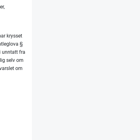
er,
har krysset
ntleglova §
i unntatt fra
lig selv om
i varslet om
.