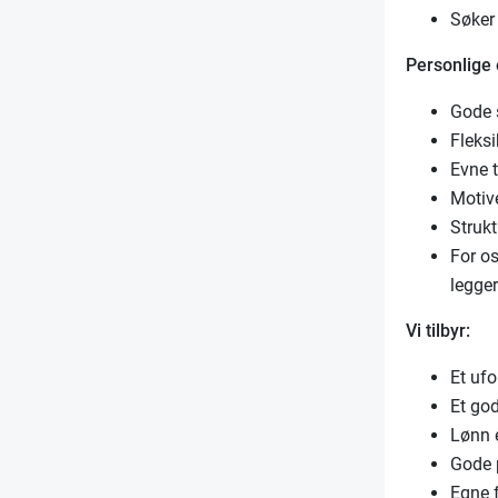
Søker
Personlige
Gode 
Fleksi
Evne t
Motiv
Strukt
For os
legger
Vi tilbyr:
Et ufo
Et god
Lønn 
Gode 
Egne 