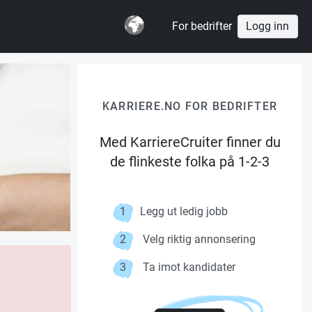
For bedrifter
Logg inn
KARRIERE.NO FOR BEDRIFTER
Med KarriereCruiter finner du
de flinkeste folka på 1-2-3
1
Legg ut ledig jobb
2
Velg riktig annonsering
3
Ta imot kandidater