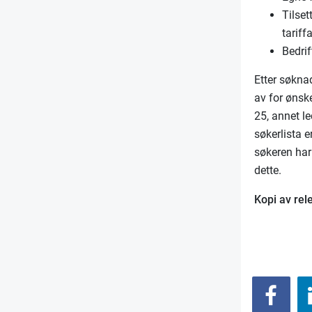
Tilset
tariff
Bedrif
Etter søknad
av for ønsk
25, annet le
søkerlista 
søkeren har 
dette.
Kopi av rel