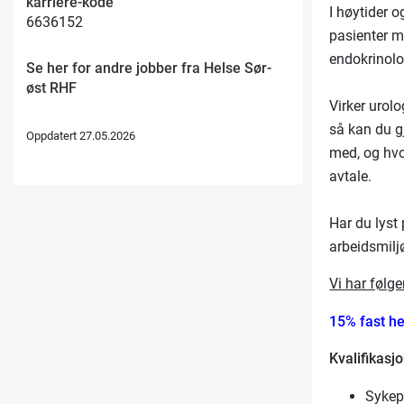
karriere-kode
I høytider 
6636152
pasienter m
endokrinolo
Se her for andre jobber fra Helse Sør-
øst RHF
Virker urolo
så kan du g
Oppdatert 27.05.2026
med, og hvo
avtale.
Har du lyst
arbeidsmiljø
Vi har følge
15% fast he
Kvalifikasjo
Sykep