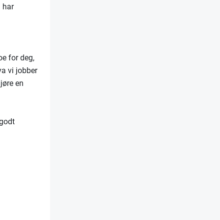
 har
oe for deg,
a vi jobber
jøre en
 godt