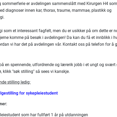
og sommerferie er avdelingen sammenslått med Kirurgen H4 som
ed diagnoser innen kar, thorax, traume, mammae, plastikk og
gi.
gi som et interessant fagfelt, men du er usikker på om dette er n
jerne komme på besøk i avdelingen! Da kan du få et innblikk i hv
rdan vi har det på avdelingen vår. Kontakt oss på telefon for å g
 på en spennende, utfordrende og lærerik jobb i et ungt og svært
, klikk "søk stilling" så sees vi kanskje.
nde stilling ledig:
lgestilling for sykepleiestudent
ner:
leiestudent som har fullført 1 år på utdanningen