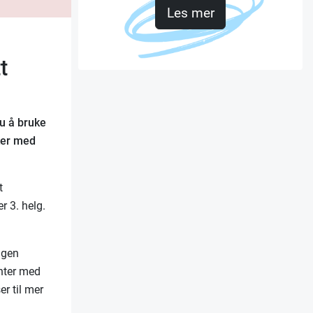
Les mer
t
u å bruke
sker med
t
r 3. helg.
ngen
enter med
er til mer