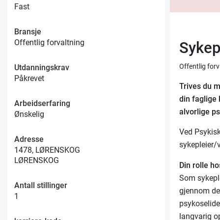
Fast
Bransje
Offentlig forvaltning
Sykepl
Offentlig for
Utdanningskrav
Påkrevet
Trives du m
din faglige
Arbeidserfaring
alvorlige p
Ønskelig
Ved Psykisk
Adresse
sykepleier/v
1478, LØRENSKOG
LØRENSKOG
Din rolle h
Som sykeple
Antall stillinger
gjennom de 
1
psykoselide
langvarig op