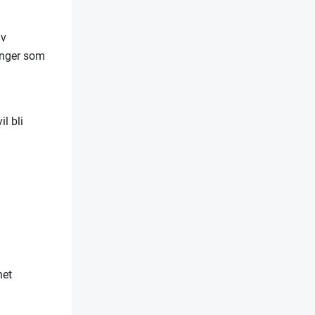
av
linger som
l bli
net