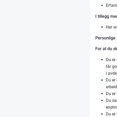
Erfari
I tillegg me
Har s
Personlige
For at du sk
Du er 
får go
i avde
Du er 
arbei
Du er 
Du sam
endri
Du er 