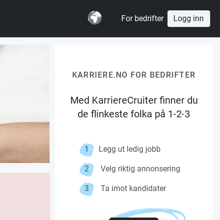
For bedrifter
Logg inn
KARRIERE.NO FOR BEDRIFTER
Med KarriereCruiter finner du
de flinkeste folka på 1-2-3
1
Legg ut ledig jobb
2
Velg riktig annonsering
3
Ta imot kandidater