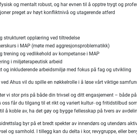
fysisk og mentalt robust, og har evnen til å opptre trygt og profes
joner preget av høyt konfliktnivå og utagerende atferd
 strukturert opplæring ved tiltredelse
erskurs i MAP (møte med aggresjonsproblematikk)
ig trening og vedlikehold av kompetanse i MAP
ing i miljøterapeutisk arbeid
gt og inkluderende arbeidsmiljø med fokus på fag og utvikling
ved Ahus vil du spille en nøkkelrolle i å løse vårt viktige samf
er vi stor pris på både din trivsel og ditt engasjement – både på
s oss får du tilgang til et rikt og variert kultur- og fritidstilbud so
til å koble av, ha det gøy og bygge fellesskap på tvers av avdelin
sidrettslag byr på et bredt spekter av innendørs og utendørs akti
sel og samhold. I tillegg kan du delta i kor, revygruppe, eller be