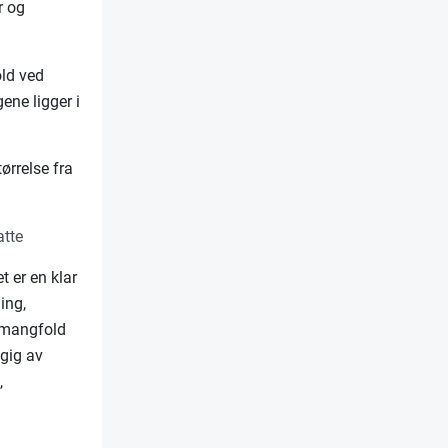
r og
old ved
ene ligger i
ørrelse fra
tte
 er en klar
ing,
t mangfold
ngig av
,