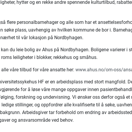
iligheter, hytter og en rekke andre spennende kulturtilbud, rabatte
så flere personalbarnehager og alle som har et ansettelsesforh
an søke plass, uavhengig av hvilken kommune de bor i. Barnehag
nærhet til vår lokasjon på Nordbyhagen.
kan du leie bolig av Ahus på Nordbyhagen. Boligene varierer i st
- roms leiligheter i blokker, rekkehus og småhus.
alle våre tilbud for våre ansatte her:
www.ahus.no/om-oss/ansa
iversitetssykehus HF er en arbeidsplass med stort mangfold. Det
avgjørende for å løse våre mange oppgaver innen pasientbehandl
ølging, forskning og undervisning. Vi ønsker oss derfor også e
l ledige stillinger, og oppfordrer alle kvalifiserte til å søke, uavhe
g bakgrunn. Arbeidsgiver tar forbehold om endring av arbeidssted
gaver og ansvarsområde ved behov.