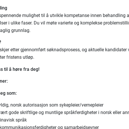
ling
 spennende mulighet til å utvikle kompetanse innen behandling 
lser i ulike faser. Du vil møte varierte og komplekse problemstil
 faglig grunnlag.
?
skjer etter gjennomført søknadsprosess, og aktuelle kandidater vi
ter fristens utløp.
s til å høre fra deg!
ner:
deg som:
ldig, norsk autorisasjon som sykepleier/vernepleier
ært gode skriftlige og muntlige språkferdigheter i norsk eller an
inavisk språk
kommunikasjonsferdigheter og samarbeidsevner