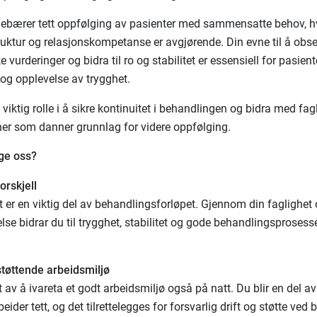
nebærer tett oppfølging av pasienter med sammensatte behov, h
truktur og relasjonskompetanse er avgjørende. Din evne til å obse
e vurderinger og bidra til ro og stabilitet er essensiell for pasien
og opplevelse av trygghet.
 viktig rolle i å sikre kontinuitet i behandlingen og bidra med fag
er som danner grunnlag for videre oppfølging.
ge oss?
orskjell
t er en viktig del av behandlingsforløpet. Gjennom din faglighet
lse bidrar du til trygghet, stabilitet og gode behandlingsprosesse
 støttende arbeidsmiljø
t av å ivareta et godt arbeidsmiljø også på natt. Du blir en del a
der tett, og det tilrettelegges for forsvarlig drift og støtte ved 