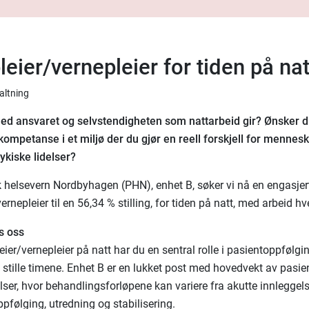
eier/vernepleier for tiden på nat
valtning
ed ansvaret og selvstendigheten som nattarbeid gir? Ønsker d
 kompetanse i et miljø der du gjør en reell forskjell for menne
sykiske lidelser?
 helsevern Nordbyhagen (PHN), enhet B, søker vi nå en engasjer
ernepleier til en
56,34 % stilling, for tiden på natt, med arbeid hve
os oss
ier/vernepleier på natt har du en sentral rolle i pasientoppfølgi
stille timene. Enhet B er en lukket post med hovedvekt av pasi
lser, hvor behandlingsforløpene kan variere fra akutte innleggels
pfølging, utredning og stabilisering.