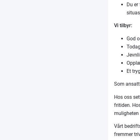
Du er 
situas
Vi tilbyr:
God og
Todag
Jevnl
Opplær
Et try
Som ansatt 
Hos oss sett
fritiden. Ho
muligheten 
Vårt bedrift
fremmer triv