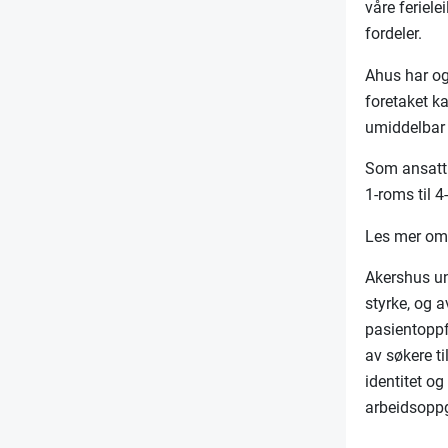
våre feriele
fordeler.
Ahus har og
foretaket k
umiddelbar 
Som ansatt 
1-roms til 4
Les mer om 
Akershus un
styrke, og 
pasientoppf
av søkere ti
identitet o
arbeidsopp