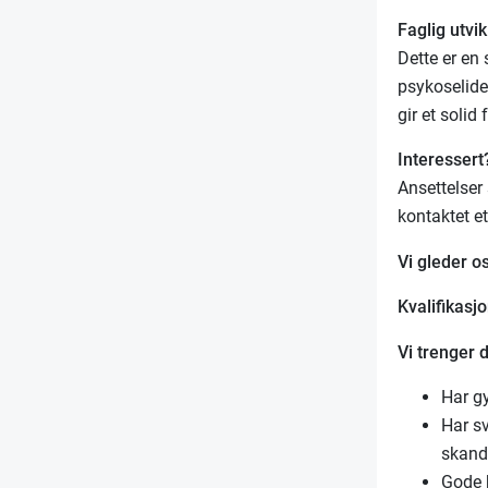
Faglig utvik
Dette er en
psykoselide
gir et solid
Interessert
Ansettelser 
kontaktet et
Vi gleder os
Kvalifikasjo
Vi trenger 
Har gy
Har sv
skand
Gode 