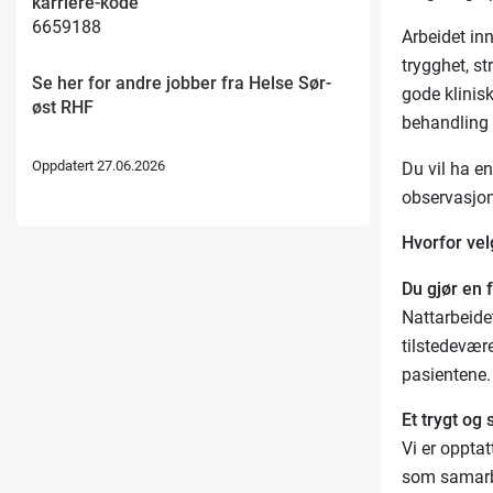
karriere-kode
6659188
Arbeidet in
trygghet, s
Se her for andre jobber fra Helse Sør-
gode klinisk
øst RHF
behandling 
Oppdatert 27.06.2026
Du vil ha en
observasjon
Hvorfor vel
Du gjør en f
Nattarbeide
tilstedevære
pasientene.
Et trygt og
Vi er opptat
som samarbei