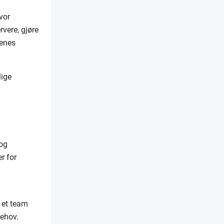
vor
rvere, gjøre
tenes
lige
 og
r for
v et team
behov.