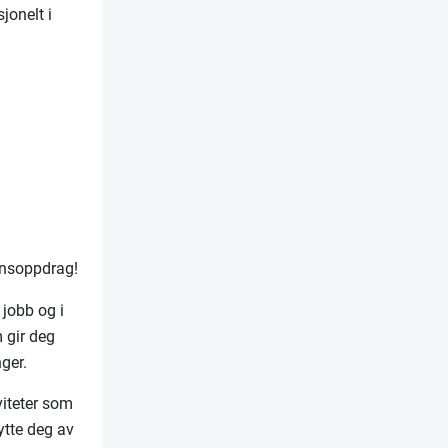
jonelt i
unnsoppdrag!
 jobb og i
m gir deg
ger.
viteter som
nytte deg av