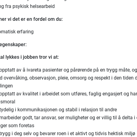
ng fra psykisk helsearbeid
ner vi det er en fordel om du:
omatisk erfaring
 egenskaper:
al lykkes i jobben tror vi at:
opptatt av å ivareta pasienter og pårørende på en trygg måte, og
d overvåking, observasjon, pleie, omsorg og respekt i den tiden d
lingen
opptatt av kvalitet i arbeidet som utføres, faglig engasjert og ha
dsmoral
tydelig i kommunikasjonen og stabil i relasjon til andre
arbeider godt, tar ansvar, ser muligheter og er villig til å delta i
nger som foretas
trygg i deg selv og bevarer roen i et aktivt og tidvis hektisk miljø