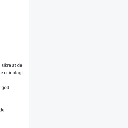
 sikre at de
e er innlagt
r god
 de