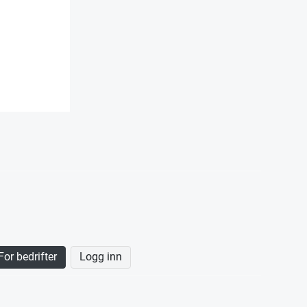
For bedrifter
Logg inn