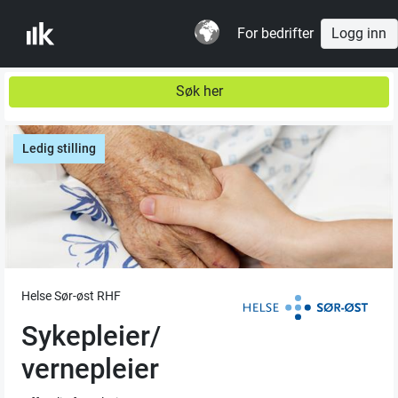
For bedrifter
Logg inn
Søk her
Ledig stilling
Helse Sør-øst RHF
Sykepleier/
vernepleier