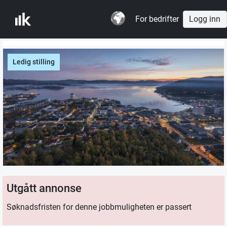
For bedrifter
Logg inn
Ledig stilling
Utgått annonse
Søknadsfristen for denne jobbmuligheten er passert