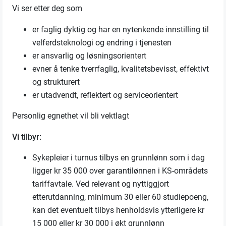
Vi ser etter deg som
er faglig dyktig og har en nytenkende innstilling til
velferdsteknologi og endring i tjenesten
er ansvarlig og løsningsorientert
evner å tenke tverrfaglig, kvalitetsbevisst, effektivt
og strukturert
er utadvendt, reflektert og serviceorientert
Personlig egnethet vil bli vektlagt
Vi tilbyr:
Sykepleier i turnus tilbys en grunnlønn som i dag
ligger kr 35 000 over garantilønnen i KS-områdets
tariffavtale. Ved relevant og nyttiggjort
etterutdanning, minimum 30 eller 60 studiepoeng,
kan det eventuelt tilbys henholdsvis ytterligere kr
15 000 eller kr 30 000 i økt grunnlønn