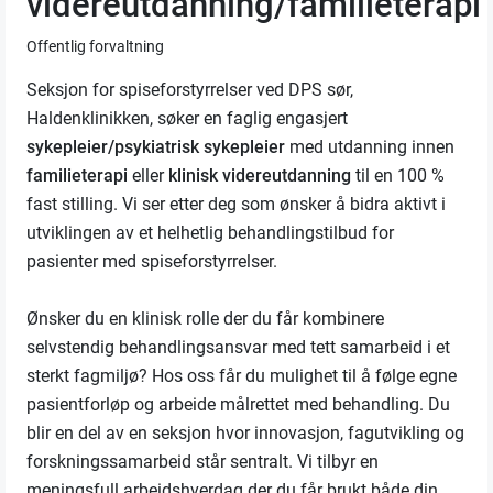
videreutdanning/familieterapi
Offentlig forvaltning
Seksjon for spiseforstyrrelser ved DPS sør,
Haldenklinikken, søker en faglig engasjert
sykepleier/psykiatrisk sykepleier
med utdanning innen
familieterapi
eller
klinisk videreutdanning
til en 100 %
fast stilling. Vi ser etter deg som ønsker å bidra aktivt i
utviklingen av et helhetlig behandlingstilbud for
pasienter med spiseforstyrrelser.
Ønsker du en klinisk rolle der du får kombinere
selvstendig behandlingsansvar med tett samarbeid i et
sterkt fagmiljø? Hos oss får du mulighet til å følge egne
pasientforløp og arbeide målrettet med behandling. Du
blir en del av en seksjon hvor innovasjon, fagutvikling og
forskningssamarbeid står sentralt. Vi tilbyr en
meningsfull arbeidshverdag der du får brukt både din