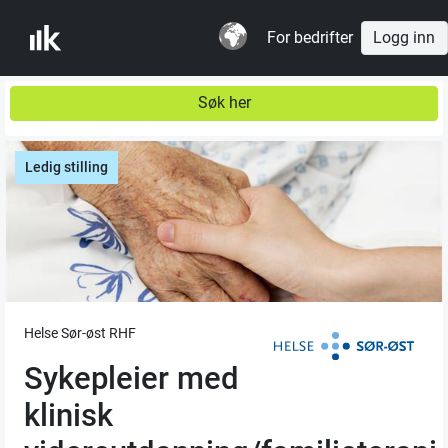
For bedrifter
Logg inn
Søk her
Ledig stilling
Helse Sør-øst RHF
Sykepleier med
klinisk