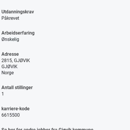
Utdanningskrav
Påkrevet
Arbeidserfaring
Ønskelig
Adresse
2815, GJØVIK
GJØVIK
Norge
Antall stillinger
1
karriere-kode
6615500
Se her for andre jobber fra Gjøvik kommune