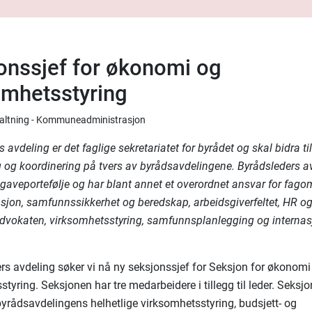
onssjef for økonomi og
omhetsstyring
rvaltning - Kommuneadministrasjon
 avdeling er det faglige sekretariatet for byrådet og skal bidra ti
og koordinering på tvers av byrådsavdelingene. Byrådsleders a
gaveportefølje og har blant annet et overordnet ansvar for fag
on, samfunnssikkerhet og beredskap, arbeidsgiverfeltet, HR o
okaten, virksomhetsstyring, samfunnsplanlegging og internas
ers avdeling søker vi nå ny seksjonssjef for Seksjon for økonomi
tyring. Seksjonen har tre medarbeidere i tillegg til leder. Seksj
byrådsavdelingens helhetlige virksomhetsstyring, budsjett- og