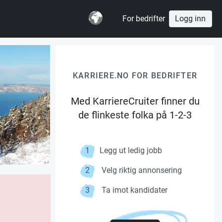
For bedrifter
Logg inn
KARRIERE.NO FOR BEDRIFTER
Med KarriereCruiter finner du
de flinkeste folka på 1-2-3
1
Legg ut ledig jobb
2
Velg riktig annonsering
3
Ta imot kandidater