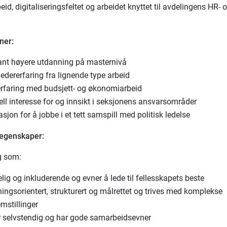
id, digitaliseringsfeltet og arbeidet knyttet til avdelingens HR-
ner:
ant høyere utdanning på masternivå
ledererfaring fra lignende type arbeid
erfaring med budsjett- og økonomiarbeid
ll interesse for og innsikt i seksjonens ansvarsområder
sjon for å jobbe i et tett samspill med politisk ledelse
 egenskaper:
g som:
elig og inkluderende og evner å lede til fellesskapets beste
ningsorientert, strukturert og målrettet og trives med komplekse
mstillinger
r selvstendig og har gode samarbeidsevner