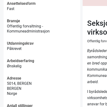
Ansettelsesform
Fast
Bransje
Seksj
Offentlig forvaltning -
virks
Kommuneadministrasjon
Offentlig fo
Utdanningskrav
Påkrevet
Byrådsleders
samordning 
Arbeidserfaring
en bred opp
Ønskelig
kommunikasj
Kommuneadv
Adresse
arbeid.
5014, BERGEN
BERGEN
I byrådsled
Norge
virksomhetss
ansvar for 
Antall stillinger