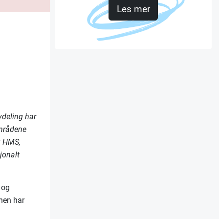
Les mer
l
vdeling har
områdene
g HMS,
jonalt
 og
onen har