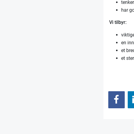
tenker
har go
Vi tilbyr:
viktig
en in
et br
et ste