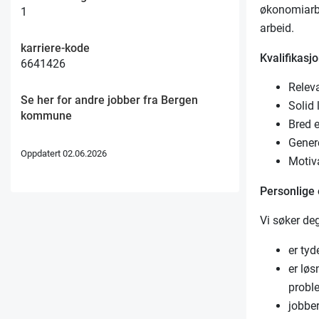
økonomiarbe
1
arbeid.
karriere-kode
Kvalifikasjo
6641426
Relev
Se her for andre jobber fra Bergen
Solid 
kommune
Bred 
Genere
Oppdatert 02.06.2026
Motiva
Personlige
Vi søker de
er tyd
er løs
proble
jobbe