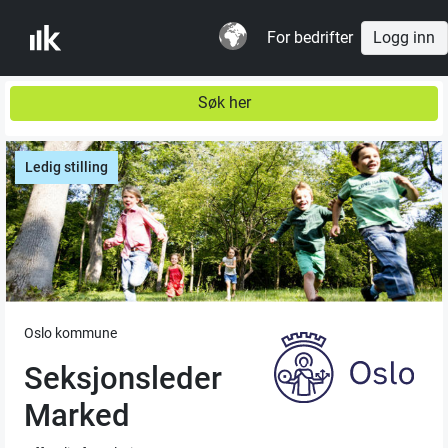
For bedrifter
Logg inn
Søk her
Ledig stilling
Oslo kommune
Seksjonsleder
Marked