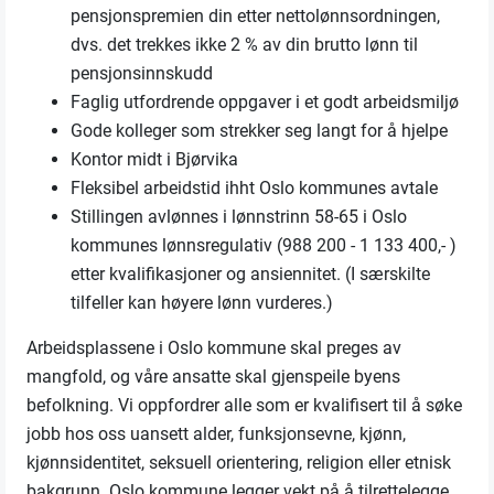
pensjonspremien din etter nettolønnsordningen,
dvs. det trekkes ikke 2 % av din brutto lønn til
pensjonsinnskudd
Faglig utfordrende oppgaver i et godt arbeidsmiljø
Gode kolleger som strekker seg langt for å hjelpe
Kontor midt i Bjørvika
Fleksibel arbeidstid ihht Oslo kommunes avtale
Stillingen avlønnes i lønnstrinn 58-65 i Oslo
kommunes lønnsregulativ (988 200 - 1 133 400,- )
etter kvalifikasjoner og ansiennitet. (I særskilte
tilfeller kan høyere lønn vurderes.)
Arbeidsplassene i Oslo kommune skal preges av
mangfold, og våre ansatte skal gjenspeile byens
befolkning. Vi oppfordrer alle som er kvalifisert til å søke
jobb hos oss uansett alder, funksjonsevne, kjønn,
kjønnsidentitet, seksuell orientering, religion eller etnisk
bakgrunn. Oslo kommune legger vekt på å tilrettelegge