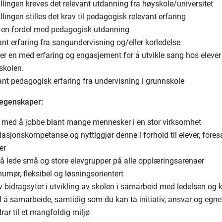
illingen kreves det relevant utdanning fra høyskole/universitet
illingen stilles det krav til pedagogisk relevant erfaring
r en fordel med pedagogisk utdanning
nt erfaring fra sangundervisning og/eller korledelse
er en med erfaring og engasjement for å utvikle sang hos elever 
skolen.
ant pedagogisk erfaring fra undervisning i grunnskole
 egenskaper:
s med å jobbe blant mange mennesker i en stor virksomhet
lasjonskompetanse og nyttiggjør denne i forhold til elever, fores
er
 å lede små og store elevgrupper på alle opplæringsarenaer
umør, fleksibel og løsningsorientert
v bidragsyter i utvikling av skolen i samarbeid med ledelsen og 
l å samarbeide, samtidig som du kan ta initiativ, ansvar og egne
rar til et mangfoldig miljø