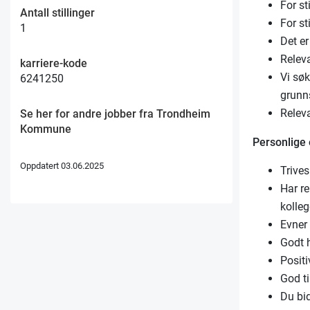
For st
Antall stillinger
For st
1
Det e
Releva
karriere-kode
Vi søk
6241250
grunn
Relev
Se her for andre jobber fra Trondheim
Kommune
Personlige
Oppdatert 03.06.2025
Trive
Har re
kolleg
Evner
Godt h
Positi
God ti
Du bid