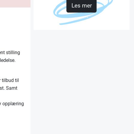
Les mer
t stilling
ledelse.
tilbud til
nst. Samt
by opplæring