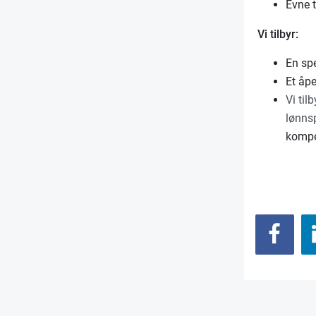
Evne t
Vi tilbyr:
En spe
Et åp
Vi til
lønnsp
kompet