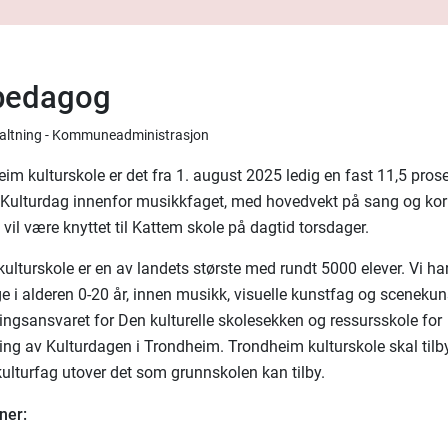
pedagog
rvaltning - Kommuneadministrasjon
m kulturskole er det fra 1. august 2025 ledig en fast 11,5 prosen
 Kulturdag innenfor musikkfaget, med hovedvekt på sang og kor
vil være knyttet til Kattem skole på dagtid torsdager.
lturskole er en av landets største med rundt 5000 elever. Vi har 
e i alderen 0-20 år, innen musikk, visuelle kunstfag og sceneku
ngsansvaret for Den kulturelle skolesekken og ressursskole for
ng av Kulturdagen i Trondheim. Trondheim kulturskole skal til
 kulturfag utover det som grunnskolen kan tilby.
ner: