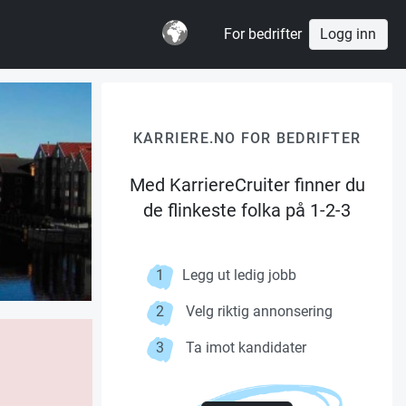
For bedrifter
Logg inn
KARRIERE.NO FOR BEDRIFTER
Med KarriereCruiter finner du
de flinkeste folka på 1-2-3
1
Legg ut ledig jobb
2
Velg riktig annonsering
3
Ta imot kandidater