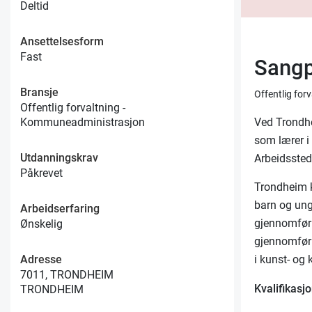
Deltid
Ansettelsesform
Fast
Sang
Bransje
Offentlig fo
Offentlig forvaltning -
Ved Trondhei
Kommuneadministrasjon
som lærer i
Utdanningskrav
Arbeidssted 
Påkrevet
Trondheim ku
barn og ung
Arbeidserfaring
gjennomføri
Ønskelig
gjennomføri
Adresse
i kunst- og
7011, TRONDHEIM
Kvalifikasjo
TRONDHEIM