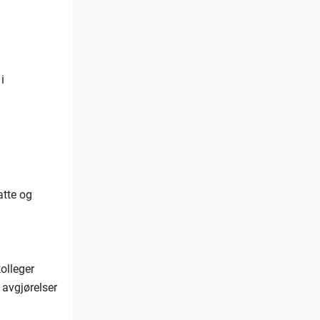
i
atte og
kolleger
 avgjørelser