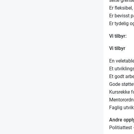
sette grens
Er fleksibel
Er bevisst 
Er tydelig o
Vi tilbyr:
Vi tilbyr
En veletab
Et utvikling
Et godt arb
Gode støtte
Kursrekke fo
Mentorordni
Faglig utvik
Andre oppl
Politiattest