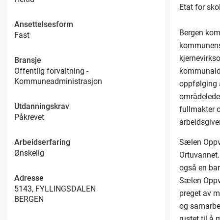
Etat for sk
Ansettelsesform
Bergen komm
Fast
kommunens 
kjernevirks
Bransje
kommunaldir
Offentlig forvaltning -
Kommuneadministrasjon
oppfølging 
områdeleder
Utdanningskrav
fullmakter o
Påkrevet
arbeidsgive
Arbeidserfaring
Sælen Oppve
Ønskelig
Ortuvannet.
også en ba
Adresse
Sælen Oppvek
5143, FYLLINGSDALEN
preget av m
BERGEN
og samarbei
rustet til å