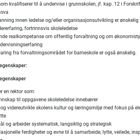
m kvalifiserer til å undervise i grunnskolen, jf. kap. 12 i Forskrift
lova
anning innen ledelse og/eller organisasjonsutvikling er ønskelig
ererfaring, fortrinnsvis skoleledelse
nde realkompetanse om offentlig forvaltning og om økonomisty
dervisningserfaring
faring fra forvaltningsområdet for barneskole er også ønskelig.
 egenskaper:
 egenskaper
er en rektor som:
nnskap til oppgavene skoleledelse innebærer
 og videreutvikle skolens kultur og læringsmiljø med fokus på e
tte
ål og arbeider systematisk, langsiktig og strategisk
asjonelle ferdigheter og evne til å samarbeide, lytte, veilede, ins