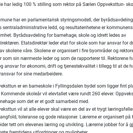
ole har ledig 100 % stilling som rektor på Sælen Oppveksttun- sko
une har en parlamentarisk styringsmodell, der byrådsavdeling
sentraladministrative ledd, og resultatenhetene er kommunens
omhet. Byrådsavdeling for barnehage, skole og idrett ledes av
ektøren. Etatsdirektør leder etat for skole som har ansvar for dr
av skolene våre. Skolene er organisert i fire byområder og rektor
 som sin nærmeste leder og som de rapporterer til. Rektorene h
g ansvar for økonomi, drift og tjenestekvalitet i tillegg til at de h
ransvar for sine medarbeidere.
ksttun er en barneskole i Fyllingsdalen bydel som ligger fint pl
 Kommende skoleår vil elevtallet være rundt 260 elever. Oppveks
rnehage som det er et godt samarbeid med.
sttun vil at alle elever skal være en del av et trygt læringsfell
angfold, toleranse og gode relasjoner. Lærerne er organisert på
der tett om elevenes læring og utvikling. Lærerne jobber for å g
 møte fremtidens utfordringer og muligheter.