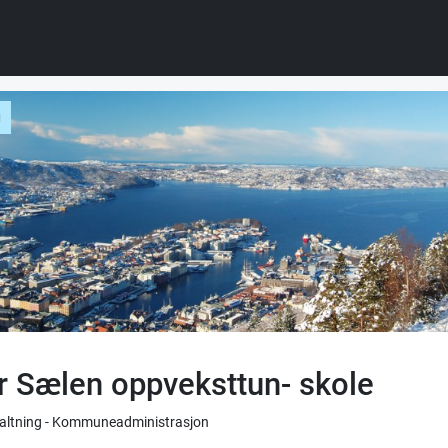
g
r Sælen oppveksttun- skole
rvaltning - Kommuneadministrasjon