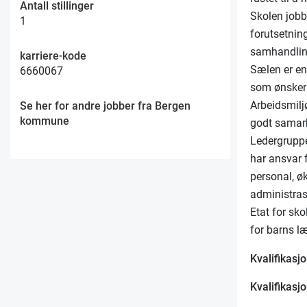
Antall stillinger
Skolen jobb
1
forutsetnin
samhandlin
karriere-kode
Sælen er en
6660067
som ønsker 
Arbeidsmilj
Se her for andre jobber fra Bergen
kommune
godt samarbe
Ledergruppe
har ansvar 
personal, ø
administras
Etat for sk
for barns l
Kvalifikasjo
Kvalifikasj