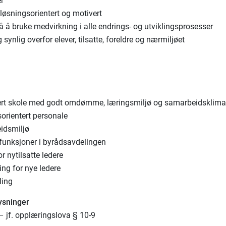
er
, løsningsorientert og motivert
på å bruke medvirkning i alle endrings- og utviklingsprosesser
g synlig overfor elever, tilsatte, foreldre og nærmiljøet
lert skole med godt omdømme, læringsmiljø og samarbeidsklim
sorientert personale
eidsmiljø
funksjoner i byrådsavdelingen
r nytilsatte ledere
ng for nye ledere
ling
ysninger
 – jf. opplæringslova § 10-9