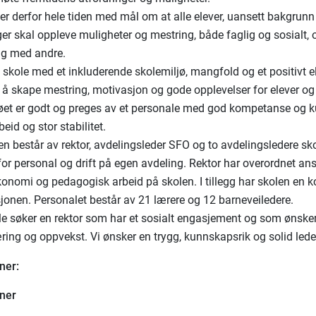
er derfor hele tiden med mål om at alle elever, uansett bakgrunn
ger skal oppleve muligheter og mestring, både faglig og sosialt, o
g med andre.
 skole med et inkluderende skolemiljø, mangfold og et positivt e
å skape mestring, motivasjon og gode opplevelser for elever og
øet er godt og preges av et personale med god kompetanse og 
id og stor stabilitet.
n består av rektor, avdelingsleder SFO og to avdelingsledere sko
for personal og drift på egen avdeling. Rektor har overordnet ans
konomi og pedagogisk arbeid på skolen. I tillegg har skolen en k
jonen. Personalet består av 21 lærere og 12 barneveiledere.
ole søker en rektor som har et sosialt engasjement og som ønske
æring og oppvekst. Vi ønsker en trygg, kunnskapsrik og solid lede
ner:
oner