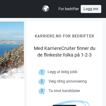
For bedrifter
Logg inn
KARRIERE.NO FOR BEDRIFTER
Med KarriereCruiter finner du
de flinkeste folka på 1-2-3
1
Legg ut ledig jobb
2
Velg riktig annonsering
3
Ta imot kandidater