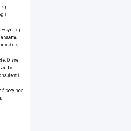
 og
g i
levsyn, og
 ansatte.
kunnskap,
le. Disse
var for
onsulent i
r å bety noe
r.