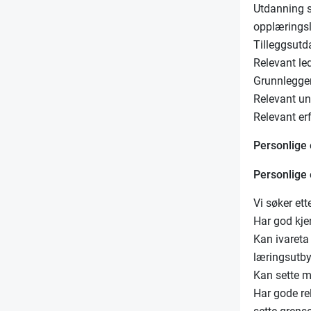
Utdanning so
opplærings
Tilleggsutd
Relevant led
Grunnlegge
Relevant un
Relevant er
Personlige
Personlige
Vi søker ett
Har god kje
Kan ivareta
læringsutby
Kan sette m
Har gode rel