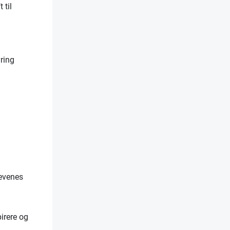
 til
ring
levenes
pirere og