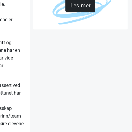
le.
Les mer
ene er
ift og
ene har en
ar vide
ar
assert ved
ttunet har
esskap
 trinn/team
jøre elevene