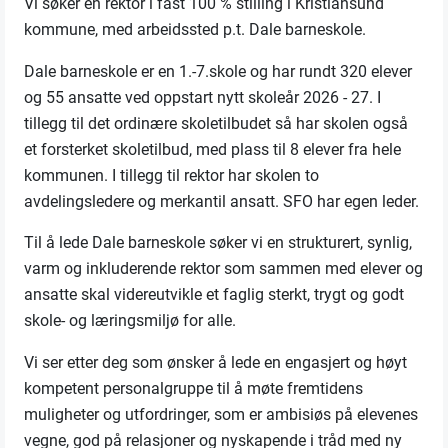
Vi søker en rektor i fast 100 % stilling i Kristiansund
kommune, med arbeidssted p.t. Dale barneskole.
Dale barneskole er en 1.-7.skole og har rundt 320 elever
og 55 ansatte ved oppstart nytt skoleår 2026 - 27. I
tillegg til det ordinære skoletilbudet så har skolen også
et forsterket skoletilbud, med plass til 8 elever fra hele
kommunen. I tillegg til rektor har skolen to
avdelingsledere og merkantil ansatt. SFO
har egen leder.
Til å lede Dale barneskole søker vi en strukturert, synlig,
varm og inkluderende rektor som sammen med elever og
ansatte skal videreutvikle et faglig sterkt, trygt og godt
skole- og læringsmiljø for alle.
Vi ser etter deg som ønsker å lede en engasjert og høyt
kompetent personalgruppe til å møte fremtidens
muligheter og utfordringer, som er ambisiøs på elevenes
vegne, god på relasjoner og nyskapende i tråd med ny