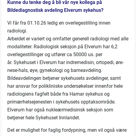
Kunne du tenke deg å bli vår nye kollega på
Bildediagnostisk avdeling Elverum sykehus?
Vi får fra 01.10.26 ledig en overlegestilling innen
radiologi.
Arbeidet er variert og o
mfatter generell radiologi med alle
modaliteter. Radiologisk seksjon på Elverum har 6,2
overlegestillinger og utfører ca 50000 us. per
år.
Sykehuset i Elverum har indremedisin, ortopedi, øre-
nese-hals, øye, gynekologi og barneavdeling.
Bildeavdelingen betjener sykehusets avdelinger, samt
har ansvar for polikliniske undersøkelser innenfor hele
radiologiens fagfelt både fra Hamar sykehus og
primærhelsejenesten i sykehusets opptaksområde.
Elverum har også nukleærmedisinsk seksjon som
betjener hele Sykehuset Innlandet.
Det er mulighet for faglig fordypning, men vil også være