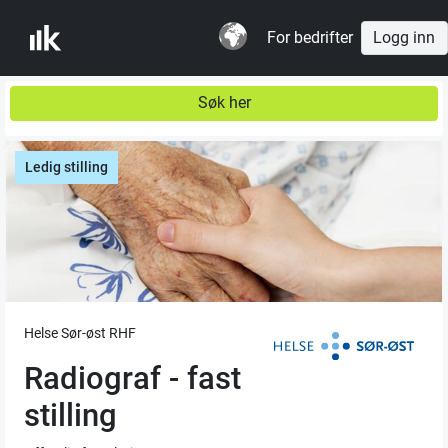
For bedrifter
Logg inn
Søk her
Ledig stilling
Helse Sør-øst RHF
Radiograf - fast
stilling