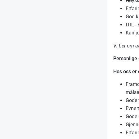
Høysk
Erfar
God k
ITIL -
Kan jo
Vi ber om a
Personlige
Hos oss er d
Framov
målse
Gode f
Evne t
Gode 
Gjenn
Erfari