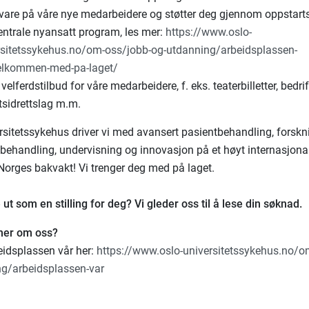
r vare på våre nye medarbeidere og støtter deg gjennom oppstar
entrale nyansatt program, les mer:
https://www.oslo-
rsitetssykehus.no/om-oss/jobb-og-utdanning/arbeidsplassen-
elkommen-med-pa-laget/
 velferdstilbud for våre medarbeidere, f. eks. teaterbilletter, bedrif
tsidrettslag m.m.
ersitetssykehus driver vi med avansert pasientbehandling, forskn
behandling, undervisning og innovasjon på et høyt internasjonalt
 Norges bakvakt! Vi trenger deg med på laget.
ut som en stilling for deg? Vi gleder oss til å lese din søknad.
 mer om oss?
idsplassen vår her:
https://www.oslo-universitetssykehus.no/o
ng/arbeidsplassen-var