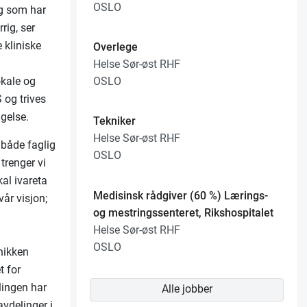
OSLO
eg som har
rig, ser
 kliniske
Overlege
Helse Sør-øst RHF
okale og
OSLO
S og trives
ngelse.
Tekniker
Helse Sør-øst RHF
 både faglig
OSLO
trenger vi
al ivareta
Medisinsk rådgiver (60 %) Lærings-
år visjon;
og mestringssenteret, Rikshospitalet
Helse Sør-øst RHF
OSLO
inikken
t for
lingen har
Alle jobber
avdelinger i