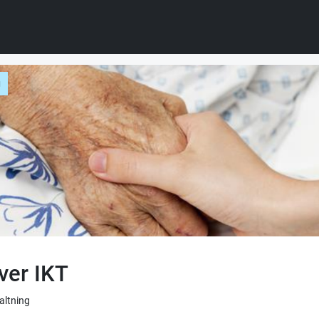
g
ver IKT
valtning