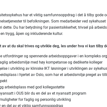
sitetssykehus har et viktig samfunnsoppdrag i det å tilby gode 
 helsetjenester til befolkningen. Som medarbeider ved sykehuset 
nfri dette. Du har betydning for pasientsikkerhet, trivsel på arbei
 en trygg, åpen og inkluderende kultur.
t av at du skal trives og utvikle deg, les under hva vi kan tilby d
ge utfordringer og spennende arbeidsoppgaver i en kompleks or
faglig arbeidsmiljø med høy kompetanse og dedikerte kolleger
else i utvikling av kliniske IKT løsninger i utviklingen av sykehu
eidsplass i hjertet av Oslo, som har et arbeidsmiljø preget av till
spekt
ygg arbeidsplass med god kollegastøtte
yansatt i OUS blir du en del av et nyansatt program
uligheter for faglig og personlig utvikling
ir en del av et viktig samfunnsoppdrag