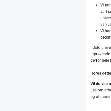
Vi ta
vårt s
unive
var/v
Vi har
bedrif
I Oslo univ
utprøvende 
derfor hele
Høres dette 
Vil du vite
Les om arbe
og-utdanni