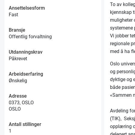
To av kolle
Ansettelsesform
kjennskap t
Fast
muligheter o
systemene 
Bransje
Vi jobber t
Offentlig forvaltning
regionale pr
med å ha fle
Utdanningskrav
Påkrevet
Oslo univer
og personli
Arbeidserfaring
dyktige og 
Ønskelig
både pasien
«Sammen me
Adresse
0373, OSLO
OSLO
Avdeling fo
(TIK), Seks
Antall stillinger
opplæring o
1
delegert ans