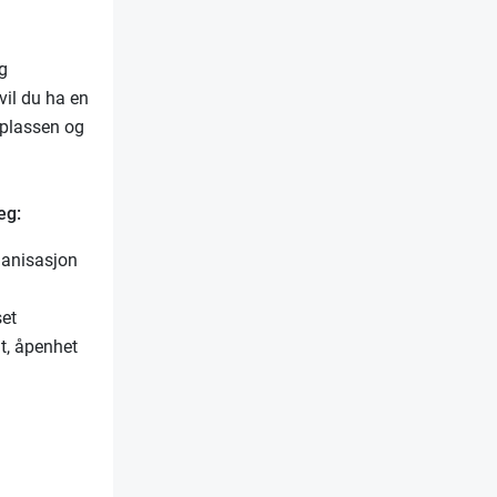
og
vil du ha en
dsplassen og
eg:
ganisasjon
set
it, åpenhet