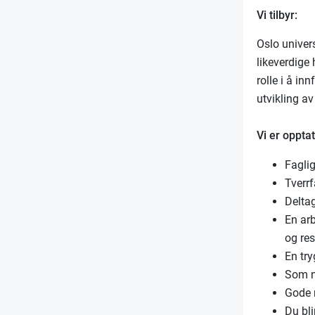
Vi tilbyr:
Oslo univer
likeverdige
rolle i å in
utvikling av
Vi er opptat
Fagli
Tverr
Deltag
En arb
og re
En tr
Som n
Gode m
Du bl