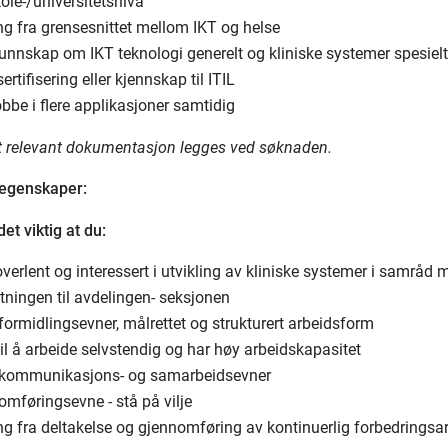
ole-/universitetsnivå
ing fra grensesnittet mellom IKT og helse
unnskap om IKT teknologi generelt og kliniske systemer spesielt
 sertifisering eller kjennskap til ITIL
bbe i flere applikasjoner samtidig
t relevant dokumentasjon legges ved søknaden.
 egenskaper:
et viktig at du:
erlent og interessert i utvikling av kliniske systemer i samråd 
tningen til avdelingen- seksjonen
ormidlingsevner, målrettet og strukturert arbeidsform
il å arbeide selvstendig og har høy arbeidskapasitet
kommunikasjons- og samarbeidsevner
omføringsevne - stå på vilje
ng fra deltakelse og gjennomføring av kontinuerlig forbedringsa