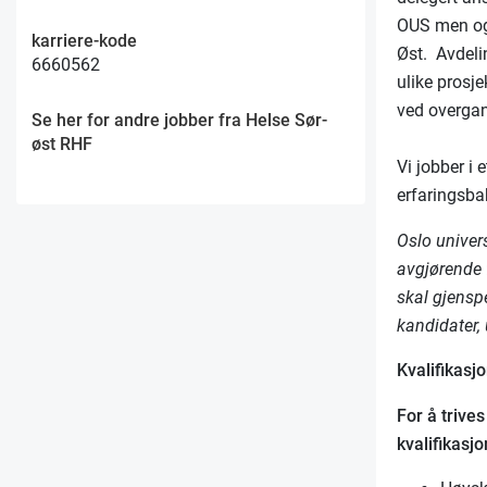
OUS men ogs
karriere-kode
Øst. Avdelin
6660562
ulike prosje
ved overgan
Se her for andre jobber fra Helse Sør-
øst RHF
Vi jobber i
erfaringsba
Oslo univer
avgjørende 
skal gjenspe
kandidater,
Kvalifikasjo
For å trive
kvalifikasjo