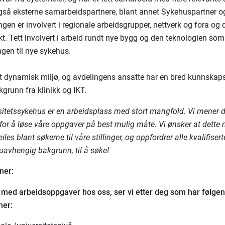
å eksterne samarbeidspartnere, blant annet Sykehuspartner og
gen er involvert i regionale arbeidsgrupper, nettverk og fora og de
kt. Tett involvert i arbeid rundt nye bygg og den teknologien som
gen til nye sykehus.
 et dynamisk miljø, og avdelingens ansatte har en bred kunnskap
kgrunn fra klinikk og IKT.
sitetssykehus er en arbeidsplass med stort mangfold. Vi mener d
for å løse våre oppgaver på best mulig måte. Vi ønsker at dette
iles blant søkerne til våre stillinger, og oppfordrer alle kvalifisert
 uavhengig bakgrunn, til å søke!
ner:
s med arbeidsoppgaver hos oss, ser vi etter deg som har følge
ner: