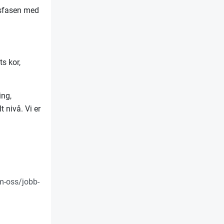
tsfasen med
ts kor,
ing,
 nivå. Vi er
m-oss/jobb-