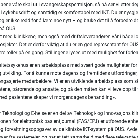
gaene våre skal ut i svangerskapspermisjon, så nå ser vi etter d
il sykehusdrift og samtidig er komfortabel med IKT. Du er nysgjer
g er ikke redd for å lære noe nytt – og bruke det til å forbedre de
på OUS.
ett med klinikkene, men også med driftsleverandøren vår i både l
osjekter. Det er derfor viktig at du er en god representant for OU
re roller på én gang. Stillingene lyses ut med mulighet for forle
sitetssykehus er en arbeidsplass med svært gode muligheter for
g utvikling. For å kunne møte dagens og fremtidens utfordringer, 
engasjerte medarbeidere. Vi er en utviklende arbeidsplass som sk
tene, pårørende og ansatte, og på den måten kan vi leve opp til v
d pasientene skaper vi morgendagens behandling».
r Teknologi og E-helse er en del av Teknologi- og Innovasjons kl
jonen for elektronisk pasientjournal (PAS/EPJ) er utførende enhe
g forvaltningsoppgaver av de kliniske IKT-system på OUS. Avde
var fra systemeier, og har et tett samarbeid med flere relevante 