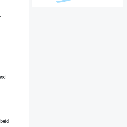
.
med
rbeid