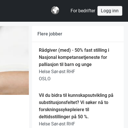
For bedrifter
Logg inn
Flere jobber
Rådgiver (med) - 50% fast stilling i
Nasjonal kompetansetjeneste for
palliasjon til barn og unge
Helse Sør-øst RHF
OSLO
Vil du bidra til kunnskapsutvikling på
substitusjonsfeltet? Vi søker nå to
forskningssykepleiere til
deltidsstillinger på 50 %.
Helse Sør-øst RHF