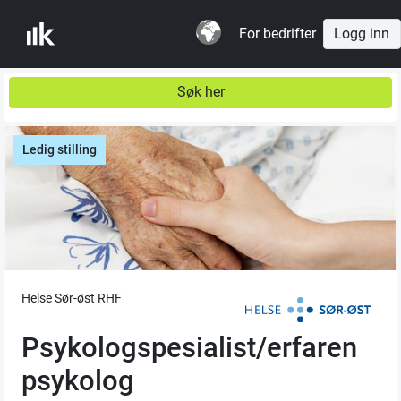
For bedrifter
Logg inn
Søk her
Ledig stilling
Helse Sør-øst RHF
Psykologspesialist/erfaren
psykolog