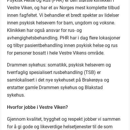
Psykisk Helse og Rus (PHR) er den største klinikken i
Vestre Viken, og har et av Norges mest komplette tilbud
innen fagfeltet. Vi behandler et bredt spekter av lidelser
innen psykisk helsevern for barn, ungdom og voksne.
Klinikken har også ansvar for rus- og
avhengighetsbehandling. PHR har i dag flere lokasjoner
og tilbyr pasientbehandling innen psykisk helse og rus
for personer bosatt i hele Vestre Vikens område.
Drammen sykehus: somatikk, psykisk helsevern og
tverrfaglig spesialisert rusbehandling (TSB) er
samlokalisert i det nye sykehuset på Brakerøya og
erstatter gamle Drammen sykehus og Blakstad
sykehus.
Hvorfor jobbe i Vestre Viken?
Gjennom kvalitet, trygghet og respekt jobber vi sammen
for å gi gode og likeverdige helsetjenester til de som