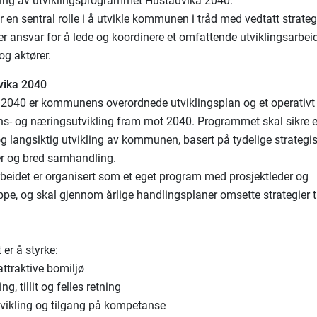
ing av utviklingsprogrammet Hustadvika 2040.
ir en sentral rolle i å utvikle kommunen i tråd med vedtatt strateg
r ansvar for å lede og koordinere et omfattende utviklingsarbeid
og aktører.
vika 2040
2040 er kommunens overordnede utviklingsplan og et operativ
s- og næringsutvikling fram mot 2040. Programmet skal sikre en
og langsiktig utvikling av kommunen, basert på tydelige strategi
ger og bred samhandling.
rbeidet er organisert som et eget program med prosjektleder og
ppe, og skal gjennom årlige handlingsplaner omsette strategier t
er å styrke:
attraktive bomiljø
g, tillit og felles retning
vikling og tilgang på kompetanse