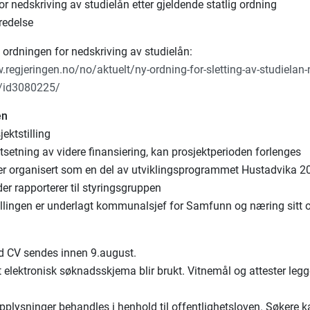
or nedskriving av studielån etter gjeldende statlig ordning
tredelse
ordningen for nedskriving av studielån:
.regjeringen.no/no/aktuelt/ny-ordning-for-sletting-av-studielan-n
/id3080225/
en
jektstilling
utsetning av videre finansiering, kan prosjektperioden forlenges
n er organisert som en del av utviklingsprogrammet Hustadvika 2
der rapporterer til styringsgruppen
tillingen er underlagt kommunalsjef for Samfunn og næring sitt
 CV sendes innen 9.august.
t elektronisk søknadsskjema blir brukt. Vitnemål og attester leg
pplysninger behandles i henhold til offentlighetsloven. Søkere k