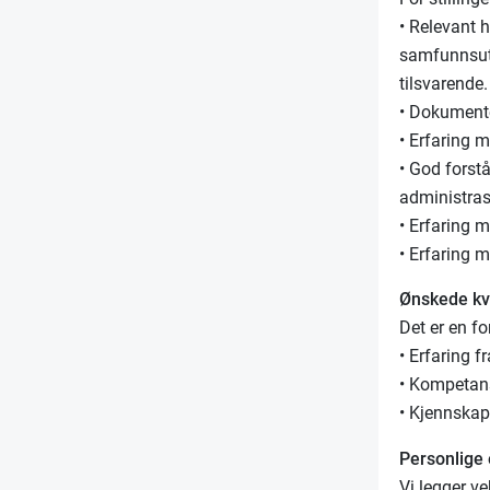
• Relevant 
samfunnsutv
tilsvarende
• Dokumenter
• Erfaring 
• God forstå
administra
• Erfaring 
• Erfaring 
Ønskede kva
Det er en f
• Erfaring f
• Kompetans
• Kjennskap 
Personlige
Vi legger ve