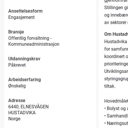
gjennomfør
Stillingen g
Ansettelsesform
og innebære
Engasjement
av sektorer 
Bransje
Om Hustad
Offentlig forvaltning -
Hustadvika 
Kommuneadministrasjon
for samfunn
koordinert 
Utdanningskrav
prioriterin
Påkrevet
Utviklingsa
styringsgru
Arbeidserfaring
Ønskelig
tiltak.
Adresse
Hovedmålet 
6440, ELNESVÅGEN
• Bolyst og 
HUSTADVIKA
• Samhandlin
Norge
• Næringsut