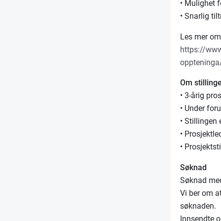
• Mulighet f
• Snarlig til
Les mer om 
https://www
oppteninga
Om stilling
• 3-årig pros
• Under for
• Stillinge
• Prosjektle
• Prosjekts
Søknad
Søknad med
Vi ber om a
søknaden.
Innsendte o