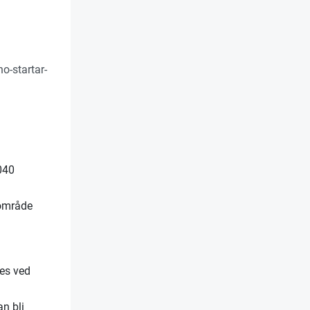
o-startar-
040
 område
ges ved
an bli