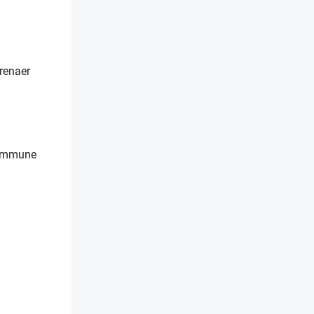
arenaer
 kommune