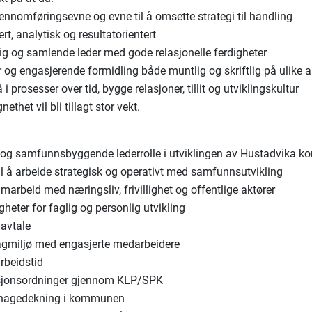
jennomføringsevne og evne til å omsette strategi til handling
rert, analytisk og resultatorientert
elig og samlende leder med gode relasjonelle ferdigheter
ar og engasjerende formidling både muntlig og skriftlig på ulike 
å i prosesser over tid, bygge relasjoner, tillit og utviklingskultur
ethet vil bli tillagt stor vekt.
l og samfunnsbyggende lederrolle i utviklingen av Hustadvika
til å arbeide strategisk og operativt med samfunnsutvikling
amarbeid med næringsliv, frivillighet og offentlige aktører
heter for faglig og personlig utvikling
 avtale
 fagmiljø med engasjerte medarbeidere
arbeidstid
sjonsordninger gjennom KLP/SPK
nehagedekning i kommunen