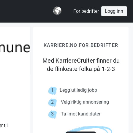
For bedrifter
Logg inn
KARRIERE.NO FOR BEDRIFTER
Med KarriereCruiter finner du
de flinkeste folka på 1-2-3
1
Legg ut ledig jobb
2
Velg riktig annonsering
3
Ta imot kandidater
 til