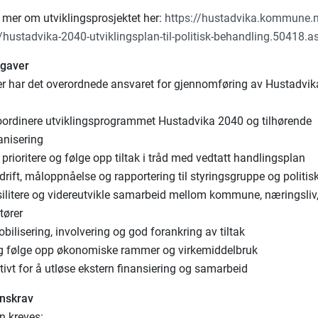
 mer om utviklingsprosjektet her:
https://hustadvika.kommune.no
stadvika-2040-utviklingsplan-til-politisk-behandling.50418.a
pgaver
er har det overordnede ansvaret for gjennomføring av Hustadvik
oordinere utviklingsprogrammet Hustadvika 2040 og tilhørende
anisering
 prioritere og følge opp tiltak i tråd med vedtatt handlingsplan
drift, måloppnåelse og rapportering til styringsgruppe og politis
fasilitere og videreutvikle samarbeid mellom kommune, næringsliv, 
tører
mobilisering, involvering og god forankring av tiltak
og følge opp økonomiske rammer og virkemiddelbruk
tivt for å utløse ekstern finansiering og samarbeid
onskrav
en kreves: