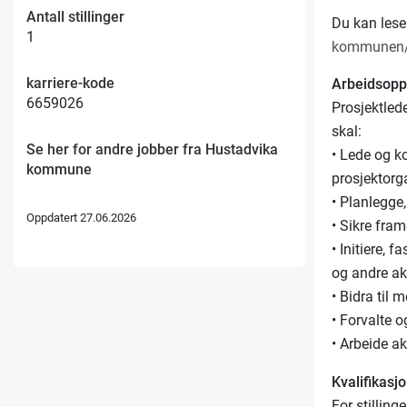
Antall stillinger
Du kan lese
1
kommunen/hu
karriere-kode
Arbeidsop
6659026
Prosjektled
skal:
Se her for andre jobber fra Hustadvika
• Lede og k
kommune
prosjektorg
• Planlegge,
Oppdatert 27.06.2026
• Sikre fram
• Initiere, 
og andre ak
• Bidra til 
• Forvalte 
• Arbeide ak
Kvalifikasj
For stilling