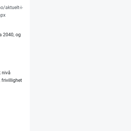
/aktuelt-i-
spx
a 2040, og
k nivå
frivillighet