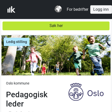
For bedrifter
Logg inn
Søk her
Ledig stilling
Oslo kommune
Pedagogisk
leder