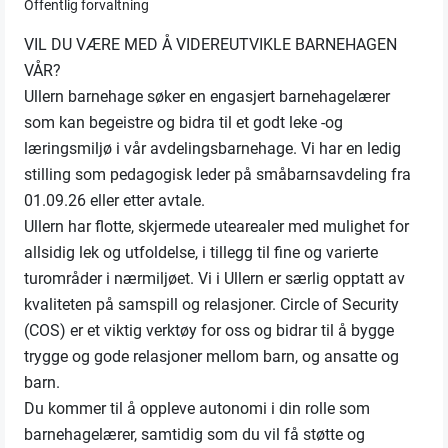
Offentlig forvaltning
VIL DU VÆRE MED Å VIDEREUTVIKLE BARNEHAGEN
VÅR?
Ullern barnehage søker en engasjert barnehagelærer
som kan begeistre og bidra til et godt leke -og
læringsmiljø i vår avdelingsbarnehage. Vi har en ledig
stilling som pedagogisk leder på småbarnsavdeling fra
01.09.26 eller etter avtale.
Ullern har flotte, skjermede utearealer med mulighet for
allsidig lek og utfoldelse, i tillegg til fine og varierte
turområder i nærmiljøet. Vi i Ullern er særlig opptatt av
kvaliteten på samspill og relasjoner. Circle of Security
(COS) er et viktig verktøy for oss og bidrar til å bygge
trygge og gode relasjoner mellom barn, og ansatte og
barn.
Du kommer til å oppleve autonomi i din rolle som
barnehagelærer, samtidig som du vil få støtte og