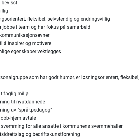
g bevisst
llig
gsorientert, fleksibel, selvstendig og endringsvillig
 å jobbe i team og har fokus på samarbeid
kommunikasjonsevner
il å inspirer og motivere
nlige egenskaper vektlegges
sonalgruppe som har godt humør, er løsningsorientert, fleksibel,
t faglig miljø
dning til nyutdannede
dning av "språkpedagog"
jobb-hjem avtale
s svømming for alle ansatte i kommunens svømmehaller
tsidrettslag og bedriftskunstforening