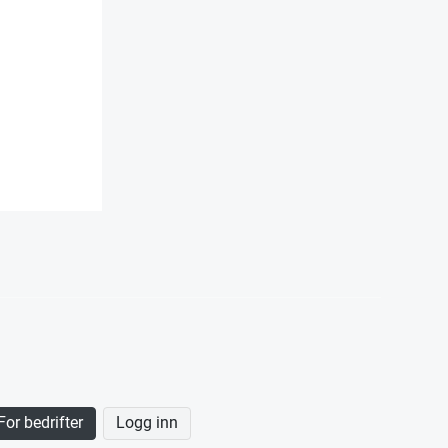
For bedrifter
Logg inn