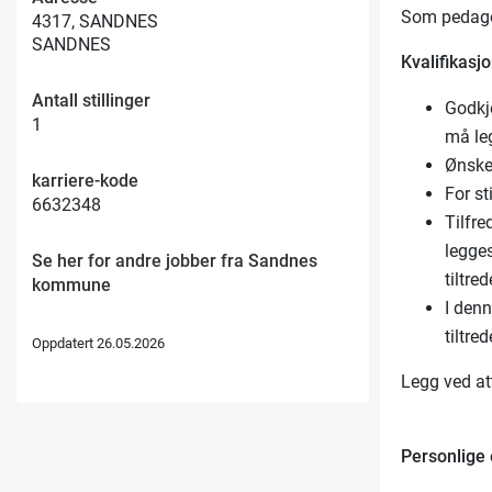
Som pedagog
4317, SANDNES
SANDNES
Kvalifikasjo
Antall stillinger
Godkj
1
må le
Ønskel
karriere-kode
For st
6632348
Tilfre
legges
Se her for andre jobber fra Sandnes
tiltre
kommune
I denn
tiltre
Oppdatert 26.05.2026
Legg ved at
Personlige