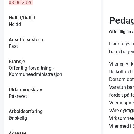
08.06.2026
Heltid/Deltid
Pedag
Heltid
Offentlig fo
Ansettelsesform
Har du lyst 
Fast
barnehagene
Bransje
Vi er en vir
Offentlig forvaltning -
flerkulturelt
Kommuneadministrasjon
Dersom dett
Varatun bar
Utdanningskrav
fordelt på t
Påkrevet
Vi er inspir
Våre dyktig
Arbeidserfaring
Ønskelig
Virksomhete
Vi er med i
Adresse