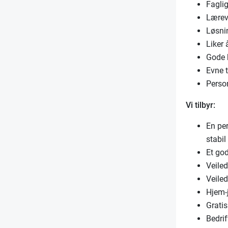
Fagli
Lærevi
Løsnin
Liker
Gode 
Evne t
Perso
Vi tilbyr:
En per
stabil
Et god
Veile
Veile
Hjem-
Grati
Bedrif