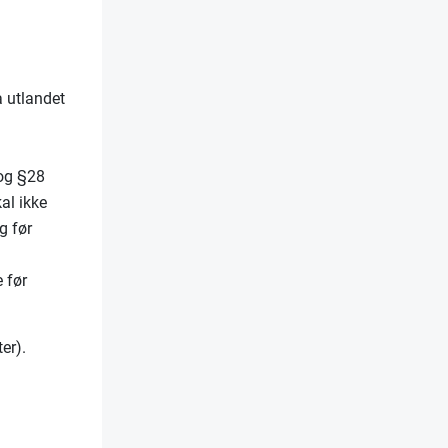
 utlandet
 og §28
kal ikke
g før
e før
er).