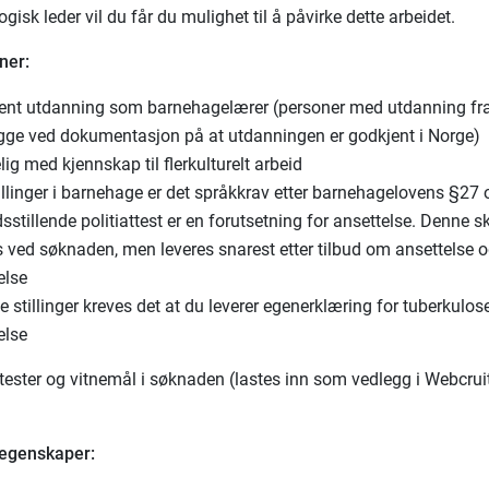
isk leder vil du får du mulighet til å påvirke dette arbeidet.
ner:
ent utdanning som barnehagelærer (personer med utdanning fra
gge ved dokumentasjon på at utdanningen er godkjent i Norge)
ig med kjennskap til flerkulturelt arbeid
illinger i barnehage er det språkkrav etter barnehagelovens §27
dsstillende politiattest er en forutsetning for ansettelse. Denne s
 ved søknaden, men leveres snarest etter tilbud om ansettelse o
delse
e stillinger kreves det at du leverer egenerklæring for tuberkulos
delse
tester og vitnemål i søknaden (lastes inn som vedlegg i Webcruit
 egenskaper: