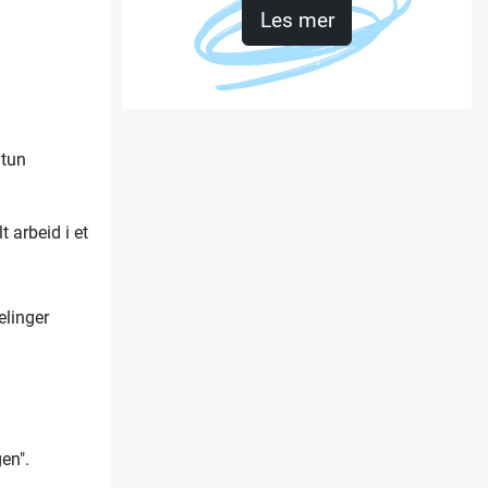
Les mer
atun
 arbeid i et
elinger
en".