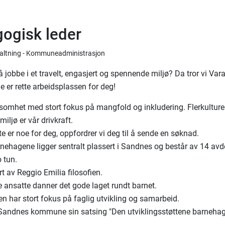
ogisk leder
rvaltning - Kommuneadministrasjon
å jobbe i et travelt, engasjert og spennende miljø? Da tror vi Var
 er rette arbeidsplassen for deg!
ksomhet med stort fokus på mangfold og inkludering. Flerkulturelt
 miljø er vår drivkraft.
e er noe for deg, oppfordrer vi deg til å sende en søknad.
nehagene ligger sentralt plassert i Sandnes og består av 14 avd
o tun.
ert av Reggio Emilia filosofien.
e ansatte danner det gode laget rundt barnet.
n har stort fokus på faglig utvikling og samarbeid.
 Sandnes kommune sin satsing "Den utviklingsstøttene barnehag