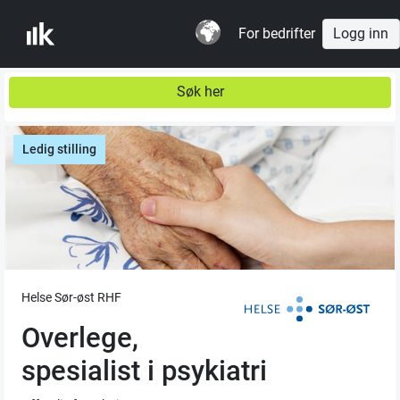
For bedrifter
Logg inn
Søk her
Ledig stilling
Helse Sør-øst RHF
Overlege,
spesialist i psykiatri