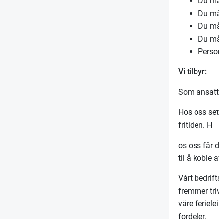
Du må
Du må
Du må
Du må 
Person
Vi tilbyr:
Som ansatt 
Hos oss sett
fritiden. H
os oss får d
til å koble 
Vårt bedrift
fremmer triv
våre feriele
fordeler.