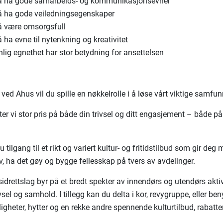
 ha gode samarbeids- og kommunikasjonsevner
 ha gode veiledningsegenskaper
 være omsorgsfull
ha evne til nytenkning og kreativitet
lig egnethet har stor betydning for ansettelsen
ved Ahus vil du spille en nøkkelrolle i å løse vårt viktige samf
er vi stor pris på både din trivsel og ditt engasjement – både på
u tilgang til et rikt og variert kultur- og fritidstilbud som gir deg
av, ha det gøy og bygge fellesskap på tvers av avdelinger.
sidrettslag byr på et bredt spekter av innendørs og utendørs akti
sel og samhold. I tillegg kan du delta i kor, revygruppe, eller be
iligheter, hytter og en rekke andre spennende kulturtilbud, rabatte