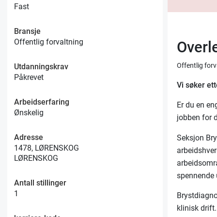
Fast
Bransje
Offentlig forvaltning
Overl
Offentlig for
Utdanningskrav
Påkrevet
Vi søker ett
Arbeidserfaring
Er du en en
Ønskelig
jobben for 
Adresse
Seksjon Bry
1478, LØRENSKOG
arbeidshver
LØRENSKOG
arbeidsområ
spennende u
Antall stillinger
1
Brystdiagno
klinisk drif