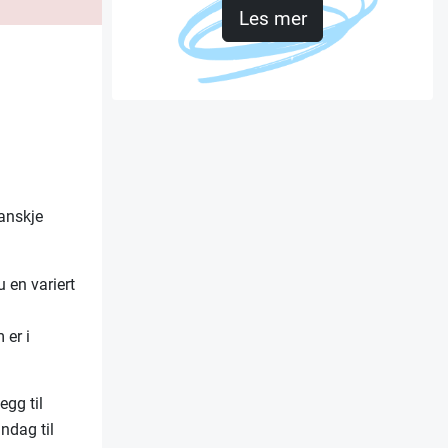
Les mer
kanskje
 en variert
 er i
egg til
ndag til