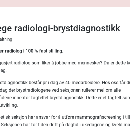
ege radiologi-brystdiagnostikk
valtning
er radiolog i 100 % fast stilling.
gasjert radiolog som liker å jobbe med mennesker? Da er dette 
deg.
stdiagnostikk består pr i dag av 40 medarbeidere. Hos oss får du
dag der brystradiologene ved seksjonen rullerer mellom alle
dene innenfor fagfeltet brystdiagnostikk. Dette er et fagfelt som
tvikling.
stisk seksjon har ansvar for å utføre mammografiscreening i till
t. Seksjonen har for tiden drift på dagtid i ukedagene og kveld ma