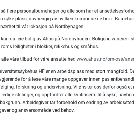
så flere personalbarnehager og alle som har et ansettelsesforh
an søke plass, uavhengig av hvilken kommune de bor i. Barnehag
nærhet til vår lokasjon på Nordbyhagen.
kan du leie bolig av Ahus på Nordbyhagen. Boligene varierer i st
- roms leiligheter i blokker, rekkehus og småhus.
alle våre tilbud for våre ansatte her:
www.ahus.no/om-oss/ansa
iversitetssykehus HF er en arbeidsplass med stort mangfold. Det
avgjørende for å løse våre mange oppgaver innen pasientbehandl
ølging, forskning og undervisning. Vi ønsker oss derfor også e
l ledige stillinger, og oppfordrer alle kvalifiserte til å søke, uavhe
g bakgrunn. Arbeidsgiver tar forbehold om endring av arbeidssted
gaver og ansvarsområde ved behov.