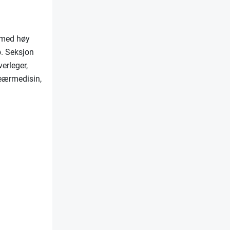
g med høy
ø. Seksjon
erleger,
leærmedisin,