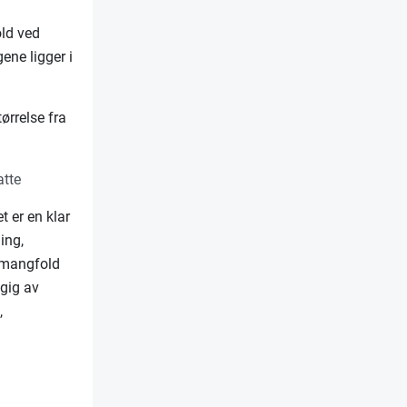
old ved
ene ligger i
ørrelse fra
tte
 er en klar
ing,
t mangfold
ngig av
,