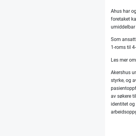
Ahus har og
foretaket k
umiddelbar 
Som ansatt 
1-roms til 4
Les mer om 
Akershus un
styrke, og 
pasientoppf
av søkere ti
identitet o
arbeidsopp