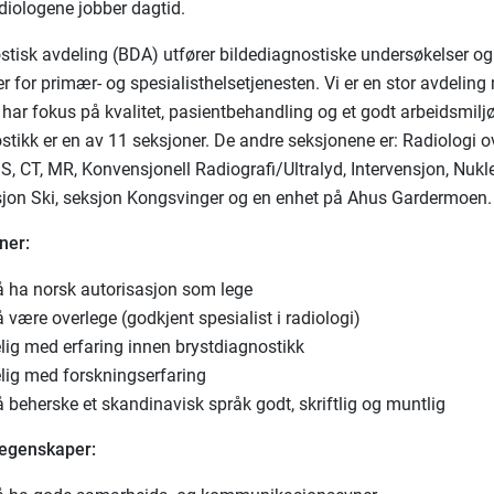
diologene jobber dagtid.
stisk avdeling (BDA) utfører bildediagnostiske undersøkelser og
r for primær- og spesialisthelsetjenesten. Vi er en stor avdelin
g har fokus på kvalitet, pasientbehandling og et godt arbeidsmilj
stikk er en av 11 seksjoner. De andre seksjonene er: Radiologi ov
IS, CT, MR, Konvensjonell Radiografi/Ultralyd, Intervensjon, Nuk
sjon Ski, seksjon Kongsvinger og en enhet på Ahus Gardermoen.
ner:
 ha norsk autorisasjon som lege
være overlege (godkjent spesialist i radiologi)
lig med erfaring innen brystdiagnostikk
lig med forskningserfaring
beherske et skandinavisk språk godt, skriftlig og muntlig
 egenskaper: