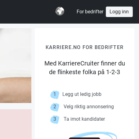
For bedrifter
Logg inn
KARRIERE.NO FOR BEDRIFTER
Med KarriereCruiter finner du
de flinkeste folka på 1-2-3
1
Legg ut ledig jobb
2
Velg riktig annonsering
3
Ta imot kandidater