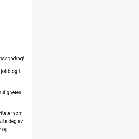
unnsoppdrag!
 jobb og i
 muligheten
viteter som
nytte deg av
r og