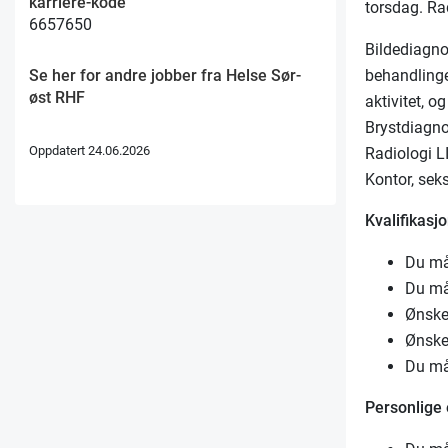
karriere-kode
torsdag. Ra
6657650
Bildediagno
behandlinge
Se her for andre jobber fra Helse Sør-
øst RHF
aktivitet, o
Brystdiagno
Oppdatert 24.06.2026
Radiologi L
Kontor, sek
Kvalifikasjo
Du må
Du må 
Ønske
Ønske
Du må 
Personlige